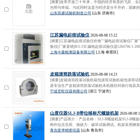
[摘要]改革开放三十年来，中国的经济有质的飞跃，
光明与幸福。与此同时这是与经济是分不开的，国家的大
山东高盛试验机制造公司
[山东 济南市]
江苏漏电起痕试验仪
2026-08-08 15:22
[摘要]江苏漏电起痕试验仪价格”“漏电起痕试验仪厂家
验仪[厂家直销]KS-53C漏电起痕试验仪是GB4706.1-2008G
上海今森检测设备有限公司
[上海 奉贤区]
皮箱滚筒跌落试验机
2026-08-08 14:23
[摘要]皮箱滚筒跌落试验机箱包滚筒试验机箱包滚筒
器专业生产皮箱滚筒跌落试验机本机模仿对旅行箱及其它
宁波宏旺仪器有限公司
[浙江 宁波市]
山度仪器SLJ-B带位移标尺螺旋机架
2026-08-08 1
[摘要]产品简介：产品名称：SLJ-B螺旋机架SLJ-
构作拉压负荷、插拔力、破坏试验测试。机架采用梯形螺
青岛富堡精密仪器
[山东 青岛市]