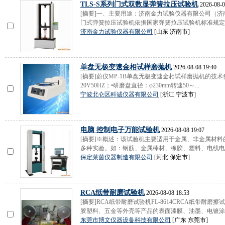
TLS-S系列门式双数显弹簧拉压试验机
2026-08-0
[摘要]一、主要用途：济南金力试验仪器有限公司（济南
门式弹簧拉压试验机依据国家弹簧拉压试验机标准规定的
济南金力试验仪器有限公司
[山东 济南市]
单盘无极变速金相试样磨抛机
2026-08-08 19:40
[摘要]蔚仪MP-1B单盘无极变速金相试样磨抛机的技
20V50HZ；•研磨盘直径：φ230mm转速50～...
宁波北仑区科诚仪器有限公司
[浙江 宁波市]
电脑 控制电子万能试验机
2026-08-08 19:07
[摘要]※概述：该试验机主要适用于金属、非金属材
多种实验。如：钢筋、金属棒材、橡胶、塑料、电线电缆
保定莱茵仪器制造有限公司
[河北 保定市]
RCA纸带耐磨试验机
2026-08-08 18:53
[摘要]RCA纸带耐磨试验机FL-8614CRCA纸带
胶塑料、五金等外壳等产品的表面漆膜、油墨、电镀涂层
东莞市博文仪器设备科技有限公司
[广东 东莞市]