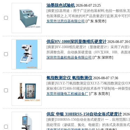
油墨脱色试验机
2026-08-07 23:25
[摘要]仪器用途：用于广泛的包装材料,包括一般纸张,瓦楞
包装薄膜之上,可有效的对产品质量进行监测.其中可打印.
东莞市洁思仪器有限公司
[广东 东莞市]
供应HV-1000深圳显微维氏硬度计
2026-08-07 20:
[摘要]HV-1000维氏硬度计（显微硬度计）采用了
所调整负荷、自动换算硬度值（HV互HR、HB、表面洛氏
深圳市浩鑫机电设备有限公司
[广东 深圳市]
氧指数测定仪 氧指数测仪
2026-08-07 17:36
[摘要]XLYZ-75氧指数测定仪XLYZ-75氧指数测定仪/OX
家标准GB/T2406-93规定的技术条件下研制地一种新型
东莞市禧隆电工机械设备厂
[广东 东莞市]
供应 华银 310HRSS-150自动全洛式硬度计
2026-
[摘要]310HRSS-150自动全洛式硬度计 一．应用
面处理后（渗碳层、氮化、电镀层）的洛式及表面洛式硬度