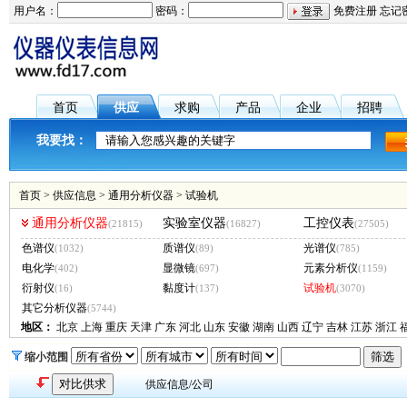
用户名：
密码：
免费注册
忘记
首页
供应
求购
产品
企业
招聘
我要找：
首页
>
供应信息
>
通用分析仪器
>
试验机
通用分析仪器
实验室仪器
工控仪表
(21815)
(16827)
(27505)
色谱仪
质谱仪
光谱仪
(1032)
(89)
(785)
电化学
显微镜
元素分析仪
(402)
(697)
(1159)
衍射仪
黏度计
试验机
(16)
(137)
(3070)
其它分析仪器
(5744)
地区：
北京
上海
重庆
天津
广东
河北
山东
安徽
湖南
山西
辽宁
吉林
江苏
浙江
缩小范围
供应信息/公司