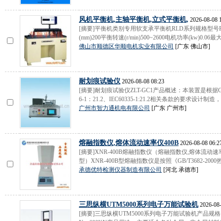
风机平衡机,主轴平衡机,立式平衡机,
2026-08-08 
[摘要]平衡机类别专用软支承平衡机RLD系列规格型号RLD
(mm)200平衡转速(r/min)500~2600电机功率(kw)0.06最
佛山市顺德区华顺电机实业有限公司
[广东 佛山市]
耐划痕试验仪
2026-08-08 08:23
[摘要]耐划痕试验仪ZLT-GC1产品概述：本装置是根据GB4943:2.
6-1：21.2、IEC60335-1:21.2相关条款的要求设计制造，
广州市智力通机电有限公司
[广东 广州市]
熔融指数仪,熔体流动速率仪400B
2026-08-08 06:2
[摘要]XNR-400B熔融指数仪（熔融指数仪,熔体流动
型）XNR-400B型熔融指数仪是按照《GB/T3682-2000
承德优特检测仪器制造有限公司
[河北 承德市]
三思纵横UTM5000系列电子万能试验机
2026-08-
[摘要]三思纵横UTM5000系列电子万能试验机产品规格：50