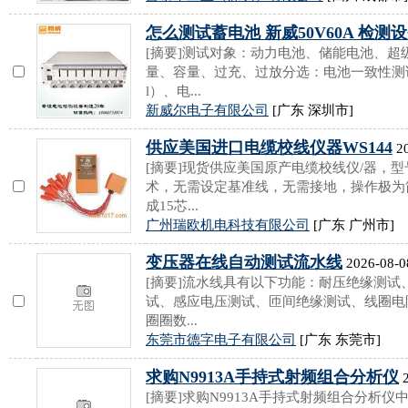
怎么测试蓄电池 新威50V60A 检测
[摘要]测试对象：动力电池、储能电池、
量、容量、过充、过放分选：电池一致性测试
l）、电...
新威尔电子有限公司
[广东 深圳市]
供应美国进口电缆校线仪器WS144
20
[摘要]现货供应美国原产电缆校线仪/器，型
术，无需设定基准线，无需接地，操作极为
成15芯...
广州瑞欧机电科技有限公司
[广东 广州市]
变压器在线自动测试流水线
2026-08-0
[摘要]流水线具有以下功能：耐压绝缘测
试、感应电压测试、匝间绝缘测试、线圈电
圈圈数...
东莞市德字电子有限公司
[广东 东莞市]
求购N9913A手持式射频组合分析仪
2
[摘要]求购N9913A手持式射频组合分析仪