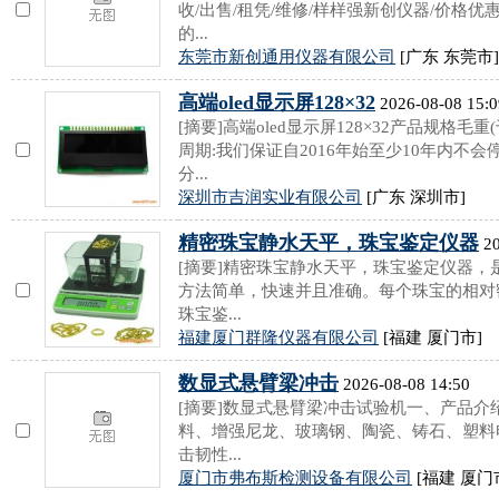
收/出售/租凭/维修/样样强新创仪器/价格优
的...
东莞市新创通用仪器有限公司
[广东 东莞市]
高端oled显示屏128×32
2026-08-08 15:0
[摘要]高端oled显示屏128×32产品规格毛重
周期:我们保证自2016年始至少10年内不会停产
分...
深圳市吉润实业有限公司
[广东 深圳市]
精密珠宝静水天平，珠宝鉴定仪器
20
[摘要]精密珠宝静水天平，珠宝鉴定仪器
方法简单，快速并且准确。每个珠宝的相对
珠宝鉴...
福建厦门群隆仪器有限公司
[福建 厦门市]
数显式悬臂梁冲击
2026-08-08 14:50
[摘要]数显式悬臂梁冲击试验机一、产品
料、增强尼龙、玻璃钢、陶瓷、铸石、塑料
击韧性...
厦门市弗布斯检测设备有限公司
[福建 厦门