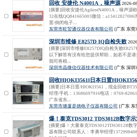
回收 安捷伦 N4001A，噪声源
2026-08
[摘要]回收安捷伦AgilentN4001A，噪声源欧阳R
32在线QQ841665003微信：a1341282700
置/倒闭电子...
东莞市旺贸通仪器仪表有限公司
[广东 东莞
深圳市维修 E8257D IQ自检失败
2026
[摘要]深圳市维修E8257DIQ自检失败E8
以下解答有没有给您提供帮助，如若不是请拨打
我司将根...
深圳市晶微信仪器技术有限公司
[广东 深圳
回收HIOKI3561‖日本日置HIOKI35
[摘要]日本日置/HIOKI3561，现金回收B
经理/手机：13686697916电话：0769-8206
广东省东...
东莞市塘厦是德电子仪器有限公司
[广东 东
爆！泰克TDS3012 TDS3012B数
[摘要]爆！大量泰克TDS3012TDS301
器有限公司联系人：李勇华经理13729984086