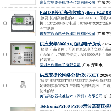
东莞市塘厦是德电子仪器有限公司
[广东 东
E4418B长期高价收购Agilent E441
[摘要]长期高价收购AgilentE4418B、回
机：13725884647电话：0769-8792027
莞市塘厦...
东莞市仪通电子仪器科技有限公司
[广东 东
供应安华8060A可编程电子负载
2026-
[摘要]产品名称：可编程直流电子负载产品品
产品简介：功能与特点：AH 8000系列
代高速...
深圳市仪租电子有限公司
[广东 深圳市]
供应安捷伦网络分析仪8753ET
2026-0
[摘要]HP8753ET/HP8753ET网络分析仪8
足研制实验室或生产制造的测试需求，在速
伦比的结...
美瑞高仪器校准技术（深圳）有限公司
[广
TektronixP5100 P5100示波器高压探