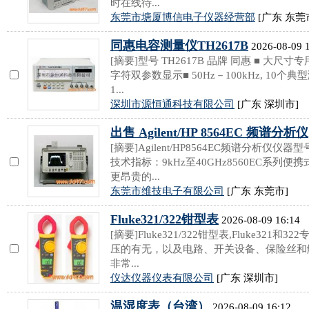
时在线待...
东莞市塘厦博信电子仪器经营部
[广东 东莞
同惠电容测量仪TH2617B
2026-08-09 
[摘要]型号 TH2617B 品牌 同惠 ■ 大尺
字符双参数显示■ 50Hz－100kHz, 10个典型测
1...
深圳市源恒通科技有限公司
[广东 深圳市]
出售 Agilent/HP 8564EC 频谱分析仪
[摘要]Agilent/HP8564EC频谱分析仪仪器型号
技术指标：9kHz至40GHz8560EC系
更昂贵的...
东莞市维技电子有限公司
[广东 东莞市]
Fluke321/322钳型表
2026-08-09 16:14
[摘要]Fluke321/322钳型表,Fluke3
压的有无，以及电路、开关设备、保险丝和
非常...
仪达仪器仪表有限公司
[广东 深圳市]
温湿度表（台湾）
2026-08-09 16:12