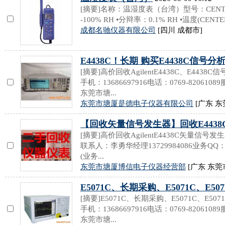
[摘要]名称：温湿度表（台湾）型号：CENTER
-100% RH •分辩率：0.1% RH •温度(CENTER 
成都名驰仪器有限公司
[四川 成都市]
E4438C！长期 购买E4438C信号分析
[摘要]高价回收AgilentE4438C、E44
手机：13686697916电话：0769-820610
东莞市塘...
东莞市塘厦是德电子仪器有限公司
[广东 东
【回收矢量信号发生器】回收E4438
[摘要]高价回收AgilentE4438C矢量
联系人：李勇华经理13729984086业务QQ：
(业务...
东莞市塘厦博信电子仪器经营部
[广东 东莞
E5071C、长期采购、E5071C、E50
[摘要]E5071C、长期采购、E5071C、E
手机：13686697916电话：0769-820610
东莞市塘...