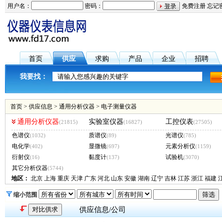
用户名：
密码：
免费注册
忘记
首页
供应
求购
产品
企业
招聘
我要找：
首页
>
供应信息
>
通用分析仪器
>
电子测量仪器
通用分析仪器
实验室仪器
工控仪表
(21815)
(16827)
(27505)
色谱仪
质谱仪
光谱仪
(1032)
(89)
(785)
电化学
显微镜
元素分析仪
(402)
(697)
(1159)
衍射仪
黏度计
试验机
(16)
(137)
(3070)
其它分析仪器
(5744)
地区：
北京
上海
重庆
天津
广东
河北
山东
安徽
湖南
辽宁
吉林
江苏
浙江
福建
缩小范围
供应信息/公司