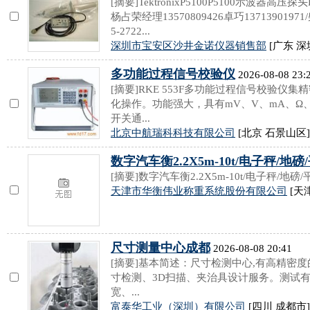
[摘要]TektronixP5100P5100示波器高压探
杨占荣经理13570809426卓巧13713901971
5-2722...
深圳市宝安区沙井金诺仪器销售部
[广东 深
多功能过程信号校验仪
2026-08-08 23:
[摘要]RKE 553F多功能过程信号校验
化操作。功能强大，具有mV、V、mA、Ω
开关通...
北京中航瑞科科技有限公司
[北京 石景山区]
数字汽车衡2.2X5m-10t/电子秤/地磅
[摘要]数字汽车衡2.2X5m-10t/电子秤/地磅/
天津市华衡伟业称重系统股份有限公司
[天
尺寸测量中心成都
2026-08-08 20:41
[摘要]基本简述：尺寸检测中心,有高精密
寸检测、3D扫描、夹治具设计服务。测试有
宽、...
富泰华工业（深圳）有限公司
[四川 成都市]