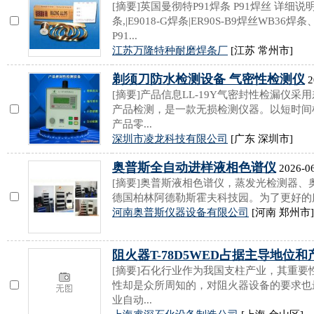
[摘要]英国曼彻特P91焊条 P91焊丝 详细说明：P
条,|E9018-G焊条|ER90S-B9焊丝WB
P91...
江苏万隆特种耐磨焊条厂
[江苏 常州市]
剃须刀防水检测设备 气密性检测仪
2
[摘要]产品信息LL-19Y气密封性检漏仪
产品检测，是一款无损检测仪器。以短时间
产品零...
深圳市凌龙科技有限公司
[广东 深圳市]
奥普斯全自动进样液相色谱仪
2026-06
[摘要]奥普斯液相色谱仪，蒸发光检测器、奥普斯色谱
德国柏林阿德勒斯霍夫科技园。为了更好的服
河南奥普斯仪器设备有限公司
[河南 郑州市]
阻火器T-78D5WED占据主导地位
[摘要]石化行业作为我国支柱产业，其重
性却是众所周知的，对阻火器设备的要求也
业自动...