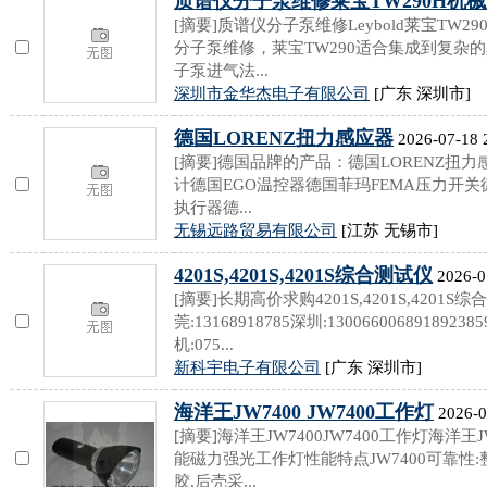
质谱仪分子泵维修莱宝TW290H机
[摘要]质谱仪分子泵维修Leybold莱宝TW290
分子泵维修，莱宝TW290适合集成到复杂的真空
子泵进气法...
深圳市金华杰电子有限公司
[广东 深圳市]
德国LORENZ扭力感应器
2026-07-18 
[摘要]德国品牌的产品：德国LORENZ扭力感
计德国EGO温控器德国菲玛FEMA压力开关德国啸驰
执行器德...
无锡远路贸易有限公司
[江苏 无锡市]
4201S,4201S,4201S综合测试仪
2026-0
[摘要]长期高价求购4201S,4201S,4201
莞:13168918785深圳:130066006891892385
机:075...
新科宇电子有限公司
[广东 深圳市]
海洋王JW7400 JW7400工作灯
2026-0
[摘要]海洋王JW7400JW7400工作灯海洋王JW
能磁力强光工作灯性能特点JW7400可靠性
胶,后壳采...