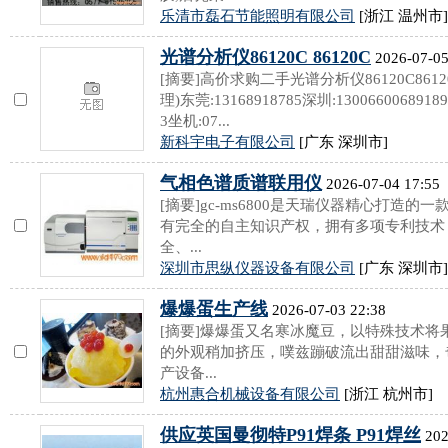
乐清市磊石节能照明有限公司
[浙江 温州市]
光谱分析仪86120C 86120C
2026-07-05
[摘要]高价求购二手光谱分析仪86120C8612
理)东莞:13168918785深圳:130066006891892
3坐机:07...
新科宇电子有限公司
[广东 深圳市]
气相色谱质谱联用仪
2026-07-04 17:55
[摘要]gc-ms6800是天瑞仪器精心打造
有完全的自主知识产权，拥有多项专利技术
全、...
深圳市思纵仪器设备有限公司
[广东 深圳市]
爆爆蛋生产线
2026-07-03 22:38
[摘要]爆爆蛋又名寒冰魔豆，以特殊技术
的外观稍加挤压，噗兹蹦破流出甜甜滋味，
产设备...
杭州惠合机械设备有限公司
[浙江 杭州市]
供应英国曼彻特P91焊条 P91焊丝
202