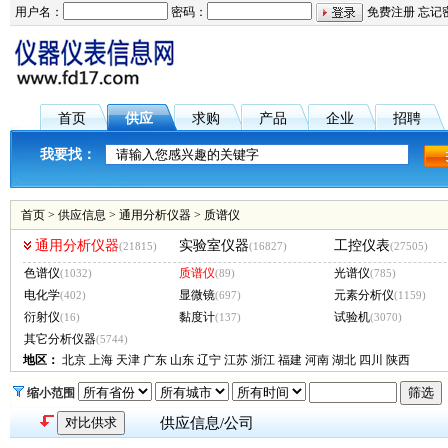
用户名：
密码：
免费注册
忘记
首页
供应
求购
产品
企业
招聘
我要找：
首页
>
供应信息
>
通用分析仪器
>
质谱仪
通用分析仪器
实验室仪器
工控仪表
(21815)
(16827)
(27505)
色谱仪
质谱仪
光谱仪
(1032)
(89)
(785)
电化学
显微镜
元素分析仪
(402)
(697)
(1159)
衍射仪
黏度计
试验机
(16)
(137)
(3070)
其它分析仪器
(5744)
地区：
北京
上海
天津
广东
山东
辽宁
江苏
浙江
福建
河南
湖北
四川
陕西
缩小范围
供应信息/公司