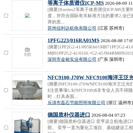
等离子体质谱仪ICP-MS
2026-08-09 11
[摘要]Xseries2等离子体质谱仪ICP-M
度，并符合国际有关标准方法的要求2.业已
养的质...
苏州信利达机电有限公司
[江苏 苏州市]
1PFG223/016RA01MS
2026-08-08 17:0
[摘要]1PF2G2-41/005RA01MB71PF2G2-41/
MB91PF2G2-41/016L+G2-41/004RMHN101P
深圳市金铭实业有限公司
[广东 深圳市]
NFC9100-J70W NFC9100海洋王泛
[摘要]NFC9100-J70WNFC9100海洋王泛光灯NF
$注意事项1.$(NFC9100)$非专业人员不得随
时，灯具表面...
乐清市磊石节能照明有限公司
[浙江 温州市]
德国质朴仪器进口
2026-08-04 07:23
[摘要]德国质朴仪器进口 奕亨设立机电进
部。 奕亨一直为重化工项目、基础建设工