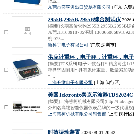
行业...
东莞市奕亨进出口贸易有限公司
[广东 东莞
2955B,2955B,2955B综合测试仪
2026-
[摘要]长期高价求购2955B,2955B,2955
东莞:13168918785深圳:1300660068918923
机:075...
新科宇电子有限公司
[广东 深圳市]
供应计重秤，电子秤，计重秤，电子
[摘要]TCS系列 电子计数台秤* 精度可达1/15
秤盘坚固耐用* 具有累计重量、数量累加功能
* ...
上海升徽电子有限公司
[上海 闵行区]
美国Tektronix泰克示波器TDS2024C
[摘要]上海慧柯机械有限公司(http://fluke.g
外知名高端智能仪器仪表品牌的一级代理权的企业
上海慧柯机械有限公司销售部
[上海 闵行区]
时效振动装置
2026-08-01 20:42