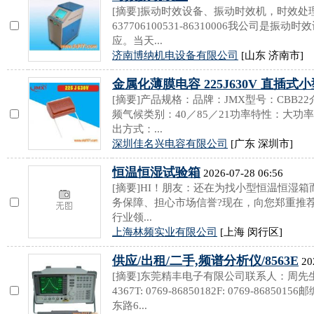
[摘要]振动时效设备、振动时效机，时效处
637706100531-86310006我公司是
应。当天...
济南博纳机电设备有限公司
[山东 济南市]
金属化薄膜电容 225J630V 直插式
[摘要]产品规格：品牌：JMX型号：CBB
频气候类别：40／85／21功率特性：大
出方式：...
深圳佳名兴电容有限公司
[广东 深圳市]
恒温恒湿试验箱
2026-07-28 06:56
[摘要]HI！朋友：还在为找小型恒温恒湿
务保障、担心市场信誉?现在，向您郑重推
行业领...
上海林频实业有限公司
[上海 闵行区]
供应/出租/二手,频谱分析仪/8563E
20
[摘要]东莞精丰电子有限公司联系人：周先生联系电
4367T: 0769-86850182F: 0769-868
东路6...