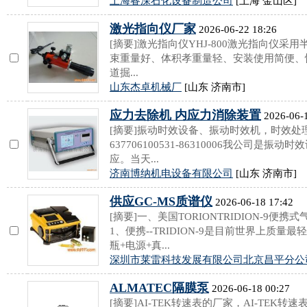
上海睿深石化设备制造公司
[上海 金山区]
激光指向仪厂家
2026-06-22 18:26
[摘要]激光指向仪YHJ-800激光指向仪
束重量好、体积孝重量轻、安装使用简便、
道掘...
山东杰卓机械厂
[山东 济南市]
应力去除机 内应力消除装置
2026-06-1
[摘要]振动时效设备、振动时效机，时效处
637706100531-86310006我公司是
应。当天...
济南博纳机电设备有限公司
[山东 济南市]
供应GC-MS质谱仪
2026-06-18 17:42
[摘要]一、美国TORIONTRIDION-9
1、便携--TRIDION-9是目前世界上质量
瓶+电源+真...
深圳市莱雷科技发展有限公司北京昌平分公
ALMATEC隔膜泵
2026-06-18 00:27
[摘要]AI-TEK转速表的厂家，AI-TEK转