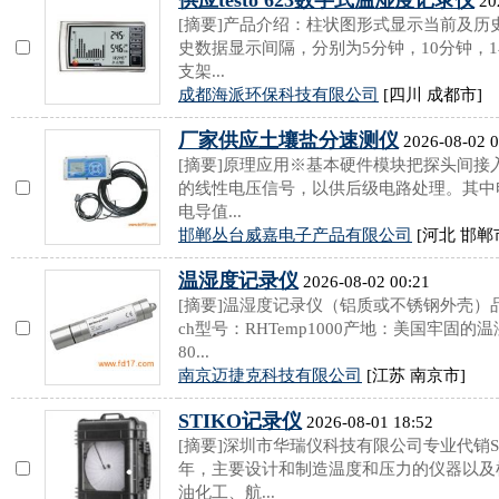
供应testo 623数字式温湿度记录仪
20
[摘要]产品介绍：柱状图形式显示当前及历
史数据显示间隔，分别为5分钟，10分钟，1
支架...
成都海派环保科技有限公司
[四川 成都市]
厂家供应土壤盐分速测仪
2026-08-02 0
[摘要]原理应用※基本硬件模块把探头间
的线性电压信号，以供后级电路处理。其中
电导值...
邯郸丛台威嘉电子产品有限公司
[河北 邯郸
温湿度记录仪
2026-08-02 00:21
[摘要]温湿度记录仪（铝质或不锈钢外壳）品
ch型号：RHTemp1000产地：美国牢固的温湿
80...
南京迈捷克科技有限公司
[江苏 南京市]
STIKO记录仪
2026-08-01 18:52
[摘要]深圳市华瑞仪科技有限公司专业代销STI
年，主要设计和制造温度和压力的仪器以及
油化工、航...