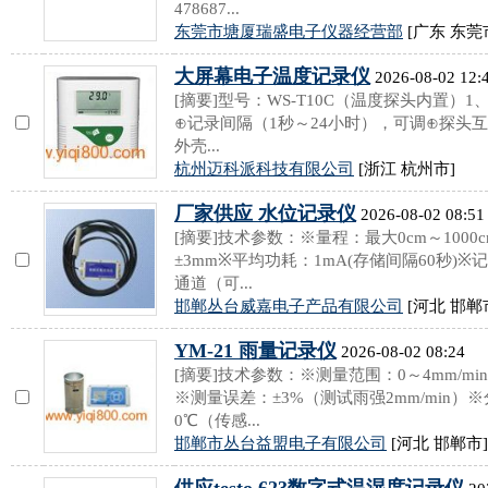
478687...
东莞市塘厦瑞盛电子仪器经营部
[广东 东莞
大屏幕电子温度记录仪
2026-08-02 12:
[摘要]型号：WS-T10C（温度探头内置
⊕记录间隔（1秒～24小时），可调⊕探头互
外壳...
杭州迈科派科技有限公司
[浙江 杭州市]
厂家供应 水位记录仪
2026-08-02 08:51
[摘要]技术参数：※量程：最大0cm～1000c
±3mm※平均功耗：1mA(存储间隔60秒)※
通道（可...
邯郸丛台威嘉电子产品有限公司
[河北 邯郸
YM-21 雨量记录仪
2026-08-02 08:24
[摘要]技术参数：※测量范围：0～4mm/mi
※测量误差：±3%（测试雨强2mm/min）※
0℃（传感...
邯郸市丛台益盟电子有限公司
[河北 邯郸市]