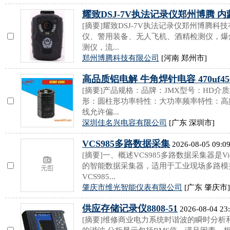
耀致DSJ-7V执法记录仪郑州博腾 
[摘要]耀致DSJ-7V执法记录仪郑州博腾
仪、警用装备、无人飞机、酒精检测仪，爆
测仪，流...
郑州博腾科技有限公司
[河南 郑州市]
高品质铝电解 牛角焊针电容 470uf45
[摘要]产品规格：品牌：JMX型号：HD
形：圆柱形功率特性：大功率频率特性：高
线允许偏...
深圳佳名兴电容有限公司
[广东 深圳市]
VCS985多路数据采集
2026-08-05 09:0
[摘要]一、概述VCS985多路数据采集器是
的智能数据采集器，适用于工业现场多路模
VCS985...
肇庆市维光智能仪表有限公司
[广东 肇庆市]
供应存储记录仪8808-51
2026-08-04 23
[摘要]维修商业电力系统时谐波的瞬时分析