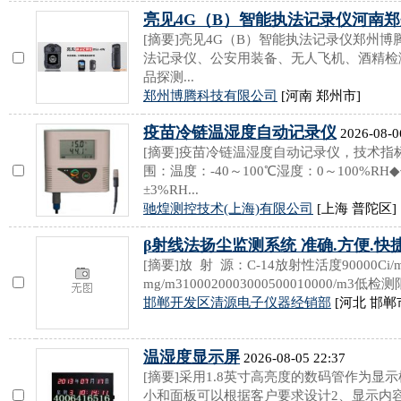
亮见4G（B）智能执法记录仪河南
[摘要]亮见4G（B）智能执法记录仪郑州
法记录仪、公安用装备、无人飞机、酒精检
品探测...
郑州博腾科技有限公司
[河南 郑州市]
疫苗冷链温湿度自动记录仪
2026-08-0
[摘要]疫苗冷链温湿度自动记录仪，技术指
围：温度：-40～100℃湿度：0～100%R
±3%RH...
驰煌测控技术(上海)有限公司
[上海 普陀区]
β射线法扬尘监测系统 准确.方便.快
[摘要]放 射 源：C-14放射性活度90000Ci/mi
mg/m3100020003000500010000/m3低检
邯郸开发区清源电子仪器经销部
[河北 邯郸
温湿度显示屏
2026-08-05 22:37
[摘要]采用1.8英寸高亮度的数码管作为显
小和面板可以根据客户要求设计2、显示内