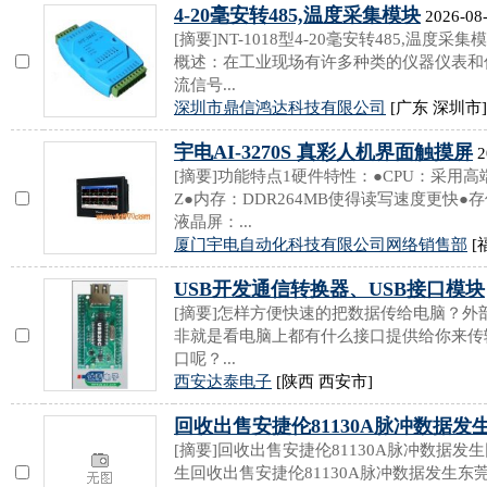
4-20毫安转485,温度采集模块
2026-08-
[摘要]NT-1018型4-20毫安转485,温度
概述：在工业现场有许多种类的仪器仪表和传
流信号...
深圳市鼎信鸿达科技有限公司
[广东 深圳市]
宇电AI-3270S 真彩人机界面触摸屏
2
[摘要]功能特点1硬件特性：●CPU：采用高
Z●内存：DDR264MB使得读写速度更快●存储空
液晶屏：...
厦门宇电自动化科技有限公司网络销售部
[
USB开发通信转换器、USB接口模块
[摘要]怎样方便快速的把数据传给电脑？
非就是看电脑上都有什么接口提供给你来传
口呢？...
西安达泰电子
[陕西 西安市]
回收出售安捷伦81130A脉冲数据发
[摘要]回收出售安捷伦81130A脉冲数据发
生回收出售安捷伦81130A脉冲数据发生东