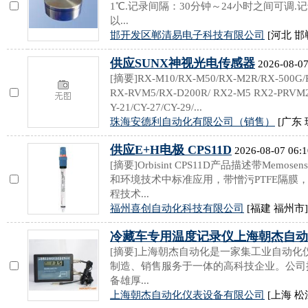
1℃.记录间隔：30分钟～24小时之间可调.记
以...
邯开发区郸清易电子科技有限公司
[河北 邯
供应SUNX神视光电传感器
2026-08-07
[摘要]RX-M10/RX-M50/RX-M2R/RX-500G/
RX-RVM5/RX-D200R/ RX2-M5 RX2-PRVM2
Y-21/CY-27/CY-29/...
珠海安德利自动化有限公司（销售）
[广东 
供应E+H电极 CPS11D
2026-08-07 06:1
[摘要]Orbisint CPS11D产品描述带Mem
和环境技术中标准应用，带憎污PTFE隔膜
程技术...
福州喜创自动化科技有限公司
[福建 福州市]
冷藏车专用温度记录仪上海朝杰自动
[摘要]上海朝杰自动化是一家集工业自动
制造、销售服务于一体的高科技企业。公司
备雄厚...
上海朝杰自动化仪表设备有限公司
[上海 松