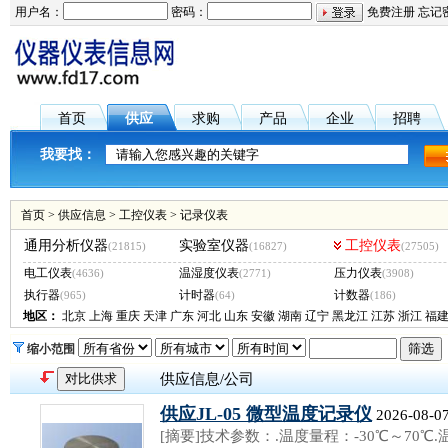
用户名：
密码：
免费注册
忘记
首页
供应
求购
产品
企业
招聘
我要找：
首页
>
供应信息
>
工控仪表
>
记录仪表
通用分析仪器
实验室仪器
工控仪表
(21815)
(16827)
(27505)
电工仪表
温湿度仪表
压力仪表
(4636)
(2771)
(3908)
执行器
计时器
计数器
(965)
(64)
(186)
地区：
北京
上海
重庆
天津
广东
河北
山东
安徽
湖南
辽宁
黑龙江
江苏
浙江
福
缩小范围
供应信息/公司
供应JL-05 微型温度记录仪
2026-08-07
[摘要]技术参数：.温度量程：-30℃～70℃.