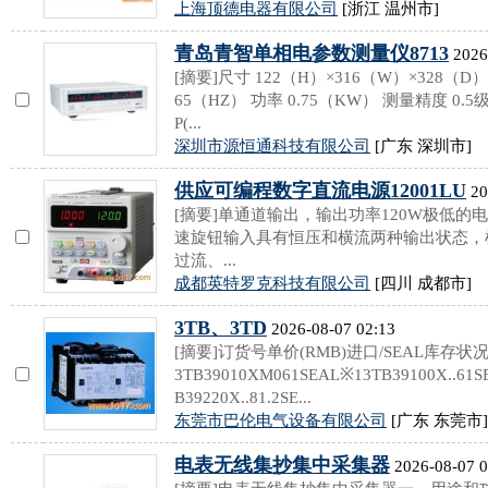
上海顶德电器有限公司
[浙江 温州市]
青岛青智单相电参数测量仪8713
2026
[摘要]尺寸 122（H）×316（W）×328（D）
65（HZ） 功率 0.75（KW） 测量精度 0.5级 
P(...
深圳市源恒通科技有限公司
[广东 深圳市]
供应可编程数字直流电源12001LU
20
[摘要]单通道输出，输出功率120W极低的电压和
速旋钮输入具有恒压和横流两种输出状态，
过流、...
成都英特罗克科技有限公司
[四川 成都市]
3TB、3TD
2026-08-07 02:13
[摘要]订货号单价(RMB)进口/SEAL库存状况最小
3TB39010XM061SEAL※13TB39100X..61
B39220X..81.2SE...
东莞市巴伦电气设备有限公司
[广东 东莞市]
电表无线集抄集中采集器
2026-08-07 0