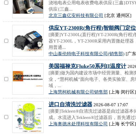
浇地电表公用电表收费电表供应{三鑫}DTS
供应{三鑫...
北京三鑫亿安科技有限公司
[北京 通州区]
供应YT-2300R(角行程)智能阀门定
[摘要]YT-2300L(直行程)YT-2300R
器YT-2300L，YT-2300R采用内置微
用普通...
中山泰伦特电子科技有限公司(销售部)
[广东
美国福禄克Fluke50系列II温度计
2026
[摘要]做为国内建设市场中经营测量、检
业，“慧柯机械”面向电子、各类实验室、
域，...
上海慧柯机械有限公司销售部
[上海 闵行区]
进口自清洗过滤器
2026-08-07 17:07
[摘要]Tekleen®自清洗过滤器是由过滤
成。水流进入Tekleen®过滤器后，首先通
上海奥德水处理科技有限公司
[上海 长宁区]