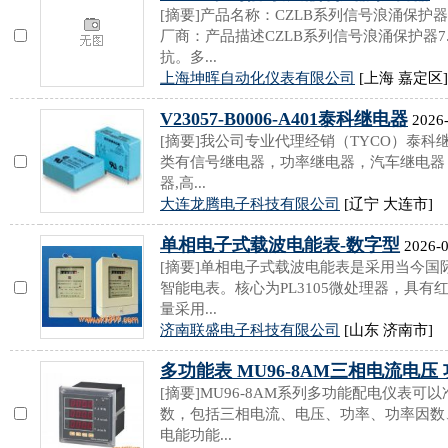
[摘要]产品名称：CZLB系列信号浪涌保
厂商：产品描述CZLB系列信号浪涌保护器7
抗。多...
上海坤晖自动化仪表有限公司
[上海 嘉定区]
V23057-B0006-A401泰科继电器
2026-
[摘要]我公司专业代理经销（TYCO）泰科继
类有信号继电器，功率继电器，汽车继电器，光
器,高...
大连龙腾电子科技有限公司
[辽宁 大连市]
单相电子式载波电能表-数字型
2026-0
[摘要]单相电子式载波电能表是采用当今
智能电表。核心为PL3105微处理器，具
量采用...
济南联盛电子科技有限公司
[山东 济南市]
多功能表 MU96-8AM三相电流电压 
[摘要]MU96-8AM系列多功能配电仪表
数，包括三相电流、电压、功率、功率因数
电能功能...