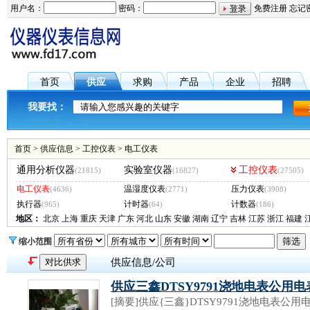
用户名：
密码：
免费注册
忘记
首页
供应
求购
产品
企业
招聘
我要找：
首页
>
供应信息
>
工控仪表
>
电工仪表
通用分析仪器
实验室仪器
工控仪表
(21815)
(16827)
(27505)
电工仪表
温湿度仪表
压力仪表
(4636)
(2771)
(3908)
执行器
计时器
计数器
(965)
(64)
(186)
地区：
北京
上海
重庆
天津
广东
河北
山东
安徽
湖南
辽宁
吉林
江苏
浙江
福建
缩小范围
供应信息/公司
供应三鑫DTSY9791浇地电表公用
[摘要]供应{三鑫}DTSY9791浇地电表公用