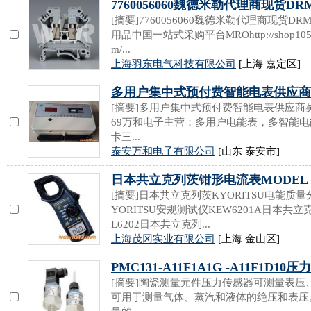
7760056060魏德米勒代理商现货DRM2
[摘要]7760056060魏德米勒代理商现货DRM27
用品中国一站式采购平台MROhttp://shop105137460
m/...
上海羽东电气科技有限公司
[上海 嘉定区]
多用户集中式预付费智能电表供应商
[摘要]多用户集中式预付费智能电表供应商吴：157-
69万和电子主营：多用户电能表，多智能电
卡三...
泰安万和电子有限公司
[山东 泰安市]
日本共立克列茨钳形电流表MODEL 2
[摘要]日本共立克列茨KYORITSU电能质量
YORITSU安规测试仪KEW6201A日本共立
L6202日本共立克列...
上海茂冈实业有限公司
[上海 金山区]
PMC131-A11F1A1G -A11F1D10
[摘要]陶瓷测量元件压力传感器可测量表
可用于测量气体、蒸汽和液体的绝压和表压