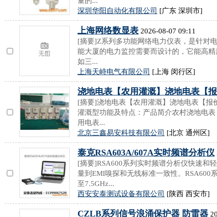
量的...
深圳华阳自动化有限公司
[广东 深圳市]
上海网络数显表
2026-08-07 09:11
[摘要]Z系列多功能网络电力仪表，是针对
能大厦的电力监控需要而设计的，它能高精
如三...
上海天峙电气有限公司
[上海 闵行区]
浇地电表【农用灌溉】浇地电表【报
[摘要]浇地电表【农用灌溉】浇地电表【报价
灌溉型功能及特点：产品简介农村浇地电表
用电表...
北京三鑫易安科技有限公司
[北京 通州区]
泰克RSA603A/607A实时频谱分析仪
[摘要]RSA600系列实时频谱分析仪快速
量到EMI嗅探和无线标准一致性。RSA600
至7.5GHz...
西安安泰测试设备有限公司
[陕西 西安市]
CZLB系列信号浪涌保护器 防雷器
20