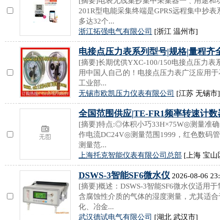
[摘要]电表无线集抄集中采集器一﹑用途和功
201R型电能采集终端是GPRS远程集中抄
多达32个...
浙江拓强电气有限公司
[浙江 温州市]
电接点压力表系列型号|规格|量程齐
[摘要]长期优供YXC-100/150电接点
用中国人自己的！电接点压力表广泛应用于
工业部...
无锡市欧凯压力仪表有限公司
[江苏 无锡市]
全国范围供应|TE-FR1频率转速计数
[摘要]特点:◎体积小巧33H×75W◎测
作电流DC24V◎测量范围1999，红色数
测量范...
上海托克智能仪表有限公司总部
[上海 宝山
DSWS-3智能SF6微水仪
2026-08-06 23
[摘要]概述：DSWS-3智能SF6微水仪适
含腐蚀性介质的气体的湿度测量，尤其适合于
化、冶金...
武汉德试电气有限公司
[湖北 武汉市]