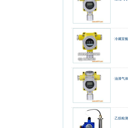
·
冷藏室氨
·
油漆气
·
乙烷检