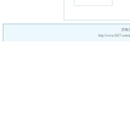
济南
http://www.fd17.co