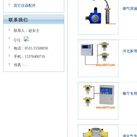
其它仪器配件
·
燃气泄漏
联系我们
联系人：赵女士
Q Q：
电话：0531-55508050
·
河北家
手机：15376400716
传真：-
·
餐厅专
·
液化气专