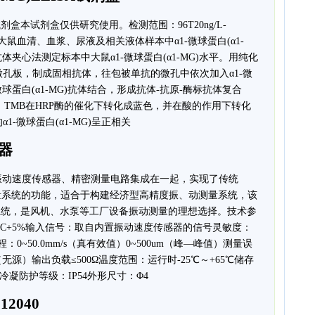
SA试剂盒本试剂盒仅供研究使用。检测范围：96T20ng/L-
定大鼠血清、血浆、尿液及相关液体样本中α1-微球蛋白(α1-
夹心法测定标本中大鼠α1-微球蛋白(α1-MG)水平。用纯化
包被微孔板，制成固相抗体，往包被单抗的微孔中依次加入α1-微
-微球蛋白(α1-MG)抗体结合，形成抗体-抗原-酶标抗体复合
。TMB在HRP酶的催化下转化成蓝色，并在酸的作用下转化
-微球蛋白(α1-MG)呈正相关
送器
器将振动速度传感器、精密测量电路集成在一起，实现了传统
量系统的功能，适合于构建经济型高精度振、动测量系统，该
它系统，是风机、水泵等工厂设备振动测量的理想选择。技术参
DC+5%输入信号：取自内置振动速度传感器的信号灵敏度：
Hz量程：0~50.0mm/s（真有效值）0~500um（峰—峰值）测量误
无源）输出负载≤500Ω温度范围：运行时-25℃～+65℃储存
不冷凝防护等级：IP54外形尺寸：Φ4
312040