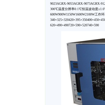
9023AGRX-9053AGRX-9073AGR
300℃温度分辨率0.1℃恒温波动度±1.0
600W900W1150W1600W2100
340×325×320420×395×350400×450
620×490×490720×590×520740×590