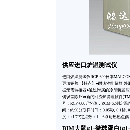
供应进口炉温测试仪
进口炉温测试仪RCP-600日本MAL
更加完善.【特点】●耐热性能超群,外
据无需转接器●通过附属的冷却装置能
偶误差除外)●新的回流炉管理软件(T
号：RCP-600记忆体：RCM-62测
间：约90分取样时间：0.05秒, 0.1秒, 0.2
度：±1℃?定点数：1～6点耐热热点
BIM大鼠α1-微球蛋白(α1