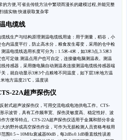
非常的方便,可省去传统方法中繁琐而漫长的建模过程,并能完整
扫描实物:快速获取复杂零
温电缆线
电缆线生产与结构原理测温电缆线用途：用于测量，稻谷，小
使仓内温度平行，防止高水分，粮食发生霉变，采用的仓中检
电缆线选用长度可分为：1.5米-4米，如3米3点,3.5米3
自定也可定做.测温点用户也可自定，连接徽电脑测温表。测温
缆线传感器，采用微电脑自动测温表连接测温电缆线传感器端
关，就自动显示3米3个点粮堆不同温度，如下层3米地方温
1米地方温度21℃，温度误
A/CTS-22A超声探伤仪
脉冲反射式超声波探伤仪，可用交流电或电池供电工作。CTS-
矩形示波管，具有工作频率宽、探伤灵敏度高、稳定性好、波
作方便等特点。CTS-22A超声探伤仪适用于金属和部分非金
性大的野外或高空探伤作业，可作为无损检测人员资格考核用
.5～10MHz衰减器80dB，每2dB±0.1dB垂直线性误差