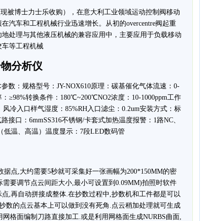
南托拉(现被博士力士乐收购），在意大利工业领域运动控制阀移动
车和工程机械行业迅速增长。从初的overcentre阀起重
功地处理与其他液压机械的兼容应用中，主要应用于负载移动
绞车等工程机械
化合物分析仪
术参数：规格型号：JY-NOX610原理：碳基催化气体流速：0-
换效率：≥98%转换条件：180℃~200℃NO2浓度：10-1000ppm工作
却方式：风冷入口样气湿度：85%RH入口滤尘：0.2um安装方式：标
30气路接口：6mmSS316不锈钢/卡套式加热温度报警：1路NC、
可设（低温、高温）温度显示：7段LED数码管
数据点,大约需要5秒就可采集好一张画幅为200*150MM的密
实际需要调节点云间距大小,最小可设置到0.09MM)拍照时软件
点,再自动拼接成整体.在抄数过程中,抄数机和工件都是可以
,抄数的点云基本上可以做到没有死角.点云稍加处理就可生成
用网格面编制刀路直接加工.或是利用网格面生成NURBS曲面,