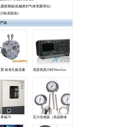
露探测器(机械密封气体泄露理论)
(T欧高阻表)
产品
置 标准孔板流量
现货美国力科WaveAce
1002示波器60MHz
养箱70
压力传感器（高温熔体
类优先！）