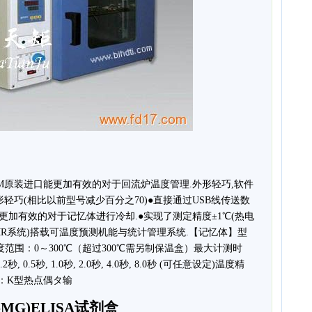
COM原装进口能更加有效的对于回流炉温度管理.外形轻巧,软件
形轻巧(相比以前型号减少百分之70)●直接通过USB线传送数
更加有效的对于记忆体进行冷却.●实现了测定精度±1℃(热电
MR系统)搭载可温度预测机能与统计管理系统.【记忆体】型
定温度范围：0～300℃（超过300℃需另制保温盒）最大计测时
秒, 0.5秒, 1.0秒, 2.0秒, 4.0秒, 8.0秒 (可任意设定)温度精
偶：K型热点偶タ输
-MG)ELISA试剂盒