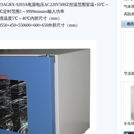
X-9123AGRX-9203A电源电压AC220V50HZ控温范围室温+10℃～
·
气体泄
℃定时范围1～9999minutes输入功率
·
高阻表
W工作环境温度5℃～40℃内胆尺寸（mm）
相关
×450550×450×550600×600×650外胆尺寸（mm）
节流装
计
生化培