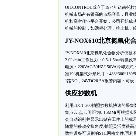
OILCONTROL成立于1974年诺
机械市场占有很高的市场容量，且业绩在汽
机和高空作业平台开始，公司开始成
机械的控制，如远程处理，挖土机，
JY-NOX610北京氮氧
JY-NOX610北京氮氧化合物分析仪技
2.0L/min工作压力：0.5-1.5bar转
电源：220VAC/50HZ/150VA冷
准19”机架式外形尺寸：483*300*1
1路NO，24VDC/0.5A报警内容：
供应抄数机
利用3DCT-200拍照抄数机快速的采集
集点云,点云间距为0.15MM(可根据
会自动识别并显示出贴在工件上的标示
随意的移动变换角度,拍照灵活度很高
数控设备可识别的STL网格文件,再利