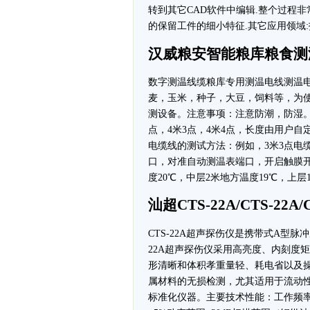
转到其它CAD软件中编辑.整个过程
的保留工件的细小特征.其它应用领域:
汉威粮安智能粮库粮食测
数字测温线缆粮库专用测温电线测温
麦，玉米，种子，大豆，饲料等，为
测设备。注意事项：注意防潮，防湿。测温
点，4米3点，4米4点，长度由用户
电缆线的测试方法：例如，3米3点电
口，对准自动测温表端口，开启触膜开
度20℃，中层2米地方温度19℃，上层
汕超CTS-22A/CTS-22
CTS-22A超声探伤仪是携带式A型
22A超声探伤仪采用高亮度、内刻度
形清晰和体积孝重量轻、耗电省以及操
属材料的无损检测，尤其适用于流动
标准化仪器。主要技术性能：工作频率范围0