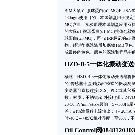
BIM大鼠α1-微球蛋白(α1-MG)ELI
480ng/L使用目的：本试剂盒用于测
MG)含量。实验原理本试剂盒应用双抗体
的大鼠α1-微球蛋白(α1-MG)抗体
球蛋白(α1-MG)，再与HRP标记的α1
物，经过彻底洗涤后加底物TMB显色
成最终的黄色。颜色的深浅和样品中的α1
HZD-B-5一体化振动变
概述：HZD-B-5一体化振动变送
的“传感器十监测仪表”模式的振动测
变送器可直接连接DCS、PLC或其
数：材质：不锈钢/铝外接电源：24V
20-50mV/mm/s±5%频响：5～300
差：±1%满量程电流输出：4～20mA（
时-40℃～+85℃相对湿度：至95%，
Oil Control阀084812030