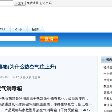
免费注册
忘记密码
产品
企业
招聘
相关
毒箱(为什么热空气往上升)
·
转塔显
·
全自动
1-05-30 10:36:12 仪器仪表信息网
·
台湾T
·
数显耐
热空气消毒箱
·
智能地
途：干热灭菌箱是利用高温干热对微生物有氧化，蛋白质变性，
·
三和S
要是通过氧化作用破坏细胞原生质，使微生物死亡，所以在一
·
直流偏
、产品规格与参数型号热空气消毒箱（干烤灭菌箱）GRX-
·
120