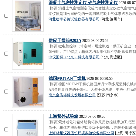
混凝土气密性测定仪 砼气密性测定仪
2026-08-07
[摘要]混凝土气密性测定仪砼气密性测定仪砼气密性气
本仪器是我公司研制的一套测试混凝土气体渗透系数的实
河北建宇公路试验仪器有限公司
[河北 沧州市]
供应干燥箱9203A
2026-08-06 23:52
[摘要]微电脑控制（带定时）用途概述：供工矿企业
菌作用。产品特点：箱体内均采用优质不锈钢氩弧焊制作
中仪国科（北京）科技有限公司
[北京 海淀区]
德国MOTAN干燥机
2026-08-06 20:55
[摘要]德国MOTAN干燥机德国摩丹卡勒多尼塑料机
AN是世界领先的干燥机、大型干燥系统、中央供料系统供
南京金倍得科技发展有限公司
[江苏 南京市]
上海紫外试验箱
2026-08-06 09:20
[摘要]紫外老化箱箱体结构箱体采用数控机床加工成
简便。箱体内胆采用进口高级不锈钢板，箱体外胆采用A3
上海林频仪器股份环境实验设备有限公司
[上海 闵行区