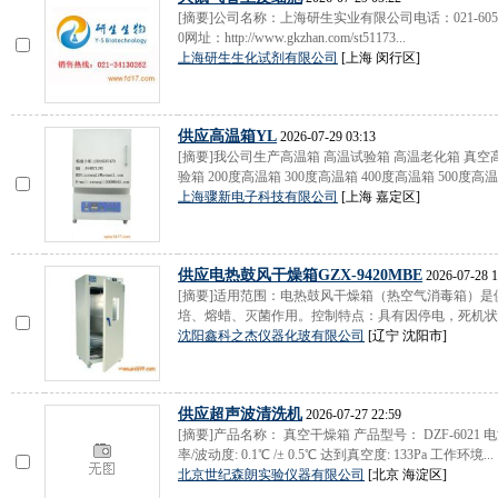
[摘要]公司名称：上海研生实业有限公司电话：021-60514032邮
0网址：http://www.gkzhan.com/st51173...
上海研生生化试剂有限公司
[上海 闵行区]
供应高温箱YL
2026-07-29 03:13
[摘要]我公司生产高温箱 高温试验箱 高温老化箱 真空
验箱 200度高温箱 300度高温箱 400度高温箱 500度高温箱
上海骤新电子科技有限公司
[上海 嘉定区]
供应电热鼓风干燥箱GZX-9420MBE
2026-07-28 1
[摘要]适用范围：电热鼓风干燥箱（热空气消毒箱）
培、熔蜡、灭菌作用。控制特点：具有因停电，死机状态
沈阳鑫科之杰仪器化玻有限公司
[辽宁 沈阳市]
供应超声波清洗机
2026-07-27 22:59
[摘要]产品名称： 真空干燥箱 产品型号： DZF-6021 电
率/波动度: 0.1℃ /± 0.5℃ 达到真空度: 133Pa 工作环境...
北京世纪森朗实验仪器有限公司
[北京 海淀区]