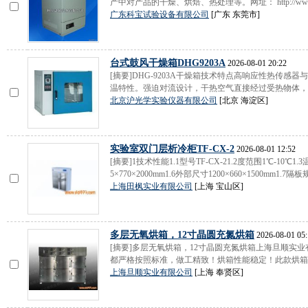
产中对产品的干燥、烘焙、热处理等。网址： http://www.d
广东科宝试验设备有限公司
[广东 东莞市]
台式鼓风干燥箱DHG9203A
2026-08-01 20:22
[摘要]DHG-9203A干燥箱技术特点高响应性热传
温特性。强迫对流设计，干热空气直接经过受热物体，干
北京沪光学实验仪器有限公司
[北京 海淀区]
实验室双门层析冷柜TF-CX-2
2026-08-01 12:52
[摘要]1技术性能1.1型号TF-CX-21.2度范围1℃-10℃1.
5×770×2000mm1.6外部尺寸1200×660×1500mm1.7隔板规.
上海田枫实业有限公司
[上海 宝山区]
多层无氧烘箱，12寸晶圆充氮烘箱
2026-08-01 05:
[摘要]多层无氧烘箱，12寸晶圆充氮烘箱上海旦顺实
都严格按照标准，做工精致！烘箱性能稳定！此款烘箱适
上海旦顺实业有限公司
[上海 奉贤区]