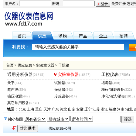
用户名：
密码：
免费注册
忘记
首页
供应
求购
产品
企业
招聘
我要找：
首页
>
供应信息
>
实验室仪器
>
干燥箱
通用分析仪器
实验室仪器
工控仪表
(21815)
(16827)
(27505)
天平
试验箱
培养箱
(644)
(2879)
(400)
超声波
振荡器
粉碎/研磨设备
(254)
(242)
(222)
稳压电源
冷冻设备
净化/清洗/消毒
(447)
(414)
(1013)
其它常用设备
(5730)
地区：
北京
上海
重庆
天津
广东
河北
山东
安徽
辽宁
江苏
浙江
福建
河南
湖北
缩小范围
供应信息/公司