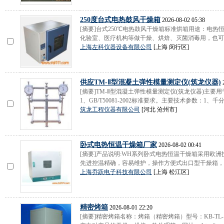
250度台式电热鼓风干燥箱
2026-08-02 05:38
[摘要]台式250℃电热鼓风干燥箱标准烘箱用途：电
化验室、医疗机构等做干燥、烘焙、灭菌消毒用，也可用
上海左科仪器设备有限公司
[上海 闵行区]
供应TM-Ⅱ型混凝土弹性模量测定仪(筑龙仪器)
2
[摘要]TM-Ⅱ型混凝土弹性模量测定仪(筑龙仪器)主要
1、GB/T50081-2002标准要求。主要技术参数：1、千分
筑龙工程仪器有限公司
[河北 沧州市]
卧式电热恒温干燥箱厂家
2026-08-02 00:41
[摘要]产品说明:WH系列卧式电热恒温干燥箱采用欧
先进控温精确，容易维护，操作方便式出口型干燥箱，适
上海乔跃电子科技有限公司
[上海 松江区]
精密烤箱
2026-08-01 22:20
[摘要]精密烤箱名称：烤箱（精密烤箱）型号：KB-TL