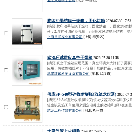
北京大地科宇公司
[北京 丰台区]
胶印油墨结膜干燥箱，固化烘箱
2026-07-30 17:53
[摘要]胶印油墨结膜干燥箱，固化烘箱一、固化烘箱性
便；2.具有可调的换气量；3.采用双风道循环结构，温度场
上海旦顺实业有限公司
[上海 奉贤区]
武汉环试供应真空干燥箱
2026-07-30 11:58
[摘要]真空干燥箱应用范围：真空环境大大降低了需
应用于热敏性物质对于不容易干燥的样品，例如粉末或其
武汉环试检测设备有限公司
[湖北 武汉市]
供应SP-540型砼收缩膨胀仪(筑龙仪器)
2026-07-3
[摘要]SP-540型砼收缩膨胀仪(筑龙仪器)砼收缩膨
验室以及施工单位用来测定混凝土的收缩和膨胀变形量。
筑龙工程仪器有限公司
[河北 沧州市]
大鼠气管上皮细胞
2026-07-29 05:22