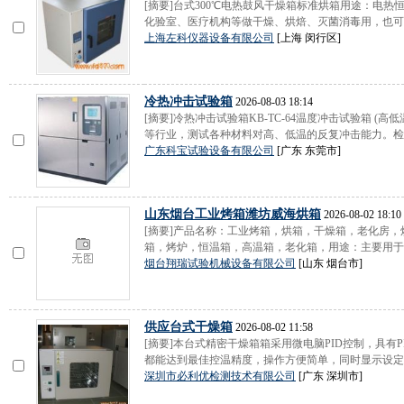
[摘要]台式300℃电热鼓风干燥箱标准烘箱用途：电
化验室、医疗机构等做干燥、烘焙、灭菌消毒用，也可用
上海左科仪器设备有限公司
[上海 闵行区]
冷热冲击试验箱
2026-08-03 18:14
[摘要]冷热冲击试验箱KB-TC-64温度冲击试验箱 
等行业，测试各种材料对高、低温的反复冲击能力。检测
广东科宝试验设备有限公司
[广东 东莞市]
山东烟台工业烤箱潍坊威海烘箱
2026-08-02 18:10
[摘要]产品名称：工业烤箱，烘箱，干燥箱，老化房
箱，烤炉，恒温箱，高温箱，老化箱，用途：主要用于工
烟台翔瑞试验机械设备有限公司
[山东 烟台市]
供应台式干燥箱
2026-08-02 11:58
[摘要]本台式精密干燥箱箱采用微电脑PID控制，具有
都能达到最佳控温精度，操作方便简单，同时显示设定温
深圳市必利优检测技术有限公司
[广东 深圳市]