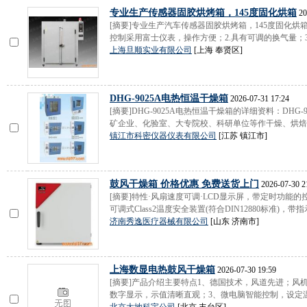
专业生产传感器固胶烘烤箱，145度固化烘箱
20
[摘要]专业生产汽车传感器固胶烘烤箱，145度固化烘
控制采用富士仪表，操作方便；2.具有可调的换气量；3.采
上海旦顺实业有限公司
[上海 奉贤区]
DHG-9025A电热恒温干燥箱
2026-07-31 17:24
[摘要]DHG-9025A电热恒温干燥箱的详细资料：DH
矿企业、化验室、大专院校、科研单位等作干燥、烘焙熔
镇江市科密仪器仪表有限公司
[江苏 镇江市]
鼓风干燥箱 价格优惠 免费送货上门
2026-07-30 2
[摘要]特性·风扇速度可调·LCD显示屏，带定时功能的
可调式Class2温度安全装置(符合DIN12880标准)，带指示
济南秀逸医疗器械有限公司
[山东 济南市]
上海数显电热鼓风干燥箱
2026-07-30 19:59
[摘要]产品介绍主要特点1、德国技术，风道先进；风
数字显示，示值清晰直观；3、微电脑智能控制，设定温度