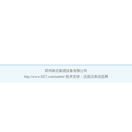
郑州南北集团设备有限公司
http://www.fd17.com/nanbei/ 技术支持：
仪器仪表信息网