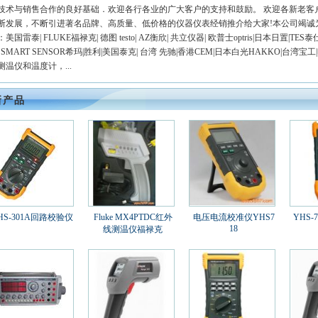
技术与销售合作的良好基础．欢迎各行各业的广大客户的支持和鼓励。 欢迎各新老客
断发展，不断引进著名品牌、高质量、低价格的仪器仪表经销推介给大家!本公司竭
美国雷泰| FLUKE福禄克| 德图 testo| AZ衡欣| 共立仪器| 欧普士optris|日本日置|TES
| SMART SENSOR希玛|胜利|美国泰克| 台湾 先驰|香港CEM|日本白光HAKKO
测温仪和温度计，...
新产品
HS-301A回路校验仪
Fluke MX4PTDC红外
电压电流校准仪YHS7
YHS-
18
线测温仪福禄克