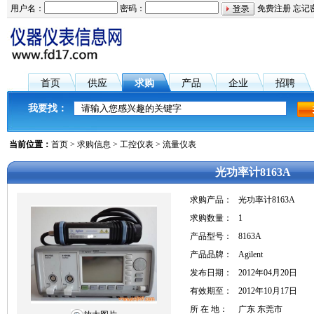
用户名：
密码：
免费注册
忘记
首页
供应
求购
产品
企业
招聘
我要找：
当前位置：
首页
>
求购信息
>
工控仪表
>
流量仪表
光功率计8163A
求购产品：
光功率计8163A
求购数量：
1
产品型号：
8163A
产品品牌：
Agilent
发布日期：
2012年04月20日
有效期至：
2012年10月17日
所 在 地：
广东 东莞市