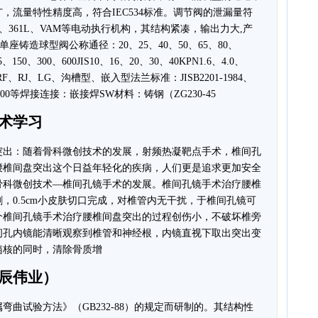
，流量特性精度高，符合IEC534标准。调节阀的泄漏量符
PSL、361L、VAM等电动执行机构，其结构紧凑，输出力大,产
通单座铸造球型阀公称通径：20、25、40、50、65、80、
150、300、600JIS10、16、20、30、40KPN1.6、4.0、
F、RJ、LG、沟槽型、嵌入型法兰标准：JISB2201-1984、
124-2000等焊接连接：嵌接焊SW材料：铸钢（ZG230-45
术学习
突出：随着骨科微创技术的发展，射频热凝靶点手术，椎间孔
腰椎间盘突出这个日益年轻化的疾病，人们更是追求更加安全
骨科微创技术—椎间孔镜手术的发展。椎间孔镜手术治疗腰椎
，0.5cm小皮肤切口完成，对椎管内无干扰，于椎间孔镜可
个椎间孔镜手术治疗腰椎间盘突出的过程创伤小，不破坏椎旁
间孔内镜能清晰观察到椎管和神经根，内镜直视下取出突出变
髓核的同时，清除骨质增
辰伟业）
曲试验方法》（GB232-88）的规定而研制的。其结构性