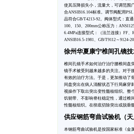
使其压降损失小，流量大，可调范围广
合ANSIB16.104标准。调节阀配用
品符合GB/T4213-92。阀体型式：直
100、150、200mm公称压力：ANSI125、
6.4MPa连接型式：（法兰连接）FF、R
ANSIB16.5-1981、GB/T9112～9
徐州华夏康宁椎间孔镜技
椎间孔镜手术如何治疗治疗腰椎间盘
镜手术被受到越来越多的关注。对于
有效的治疗方法。于是，更加推动了
间盘突出在病人清醒状态下行局麻穿刺
视操作下取出突出变性髓核组织。整
饥韧带、不影响脊柱稳定性，通过椎
性髓核组织。在彻底切除突出或脱垂
供应钢筋弯曲试验机（天
本钢筋弯曲试验机是按国家标准《金属弯