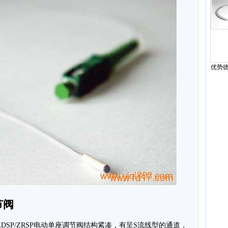
优势德国
形弹
节阀
森ZDSP/ZRSP电动单座调节阀结构紧凑，有呈S流线型的通道，