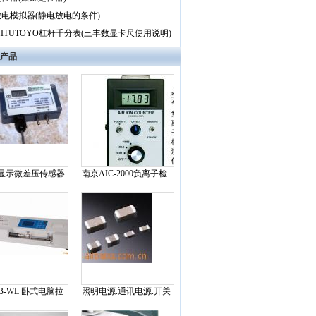
电模拟器(静电放电的条件)
ITUTOYO杠杆千分表(三丰数显卡尺使用说明)
产品
带显示微差压传感器
南京AIC-2000负离子检
测仪
B-WL 卧式电脑拉
照明电源.通讯电源.开关
电源,汽车电子专用高压
贴片电容