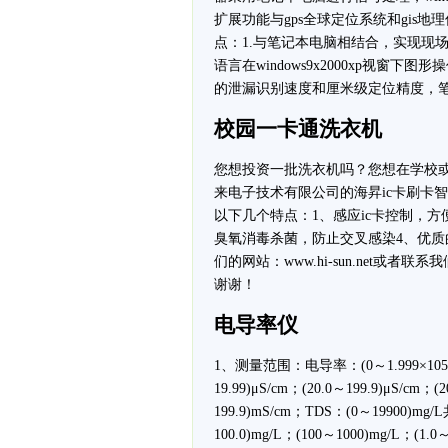
扩展功能与gps全球定位系统和gis地
点：1.与笔记本电脑相结合，实现现
语言在windows9x2000xp视窗
的泄漏识别速度和厘米级定位精度，笔
校园一卡通洗衣机
您想投资一批洗衣机吗？您想在学校
来电子技术有限公司的海昇ic卡刷卡
以下几个特点：1、感应ic卡控制，方
臭氧消毒杀菌，防止交叉感染4、优
们的网站：www.hi-sun.net或者联系我们
谢谢！
电导率仪
1、测量范围：电导率：(0～1.999×105)
19.99)μS/cm；(20.0～199.9)μS/cm；(
199.9)mS/cm；TDS：(0～19900)m
100.0)mg/L；(100～1000)mg/L；(1