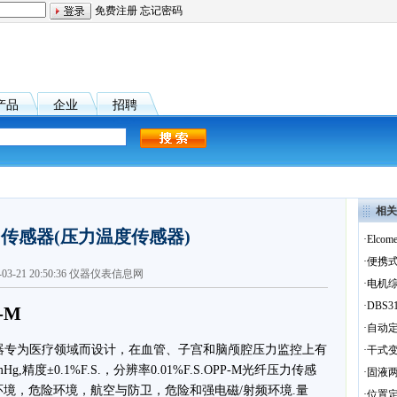
免费注册
忘记密码
产品
企业
招聘
相关
传感器(压力温度传感器)
·
Elco
·
便携式
1-03-21 20:50:36 仪器仪表信息网
·
电机综
·
DBS
-M
·
自动定
感器专为医疗领域而设计，在血管、子宫和脑颅腔压力监控上有
·
干式变
g,精度±0.1%F.S.，分辨率0.01%F.S.OPP-M光纤压力传感
·
固液两
境，危险环境，航空与防卫，危险和强电磁/射频环境.量
·
位置定