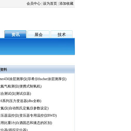
会员中心
|
设为首页
|
添加收藏
资讯
展会
技术
资料
meter456涂层测厚仪(菲希尔fischer涂层测厚仪)
氨气检测仪(便携式制氧机)
合测试仪(测试仪器)
316系列压力变送器(dbs全称)
氮仪(自动凯氏定氮仪参数设定)
压器温控仪(变压器专用温控仪BWD)
用比重计(白酒固态和液态的区别)
位器(跟踪定位器)