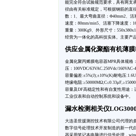
能完全符合试验规范要求，具有两支
径由有关标准规定，可根据钢筋的直
数：1、最大弯曲直径：Φ40mm2、活
速度：80mm/min5、活塞下降速度：16
重量：300Kg9、外形尺寸：550x3
经营为一体化的高科技实体。主要产
供应金属化聚酯有机薄膜
金属化聚丙烯膜电容器MPR具体规格：引用标准:
压：100VDC/63VAC.250Vdc/160VAC-
容量偏差:±5%(J);±10%(K)耐电压:1.6
绝缘电阻:≥50000MΩ;C≤0.33μF,≥15
容量及DF高稳定性和有自复性用途
工业仪表和自动控制系统和设备中。
漏水检测相关仪LOG300
大连圣世援测控技术有限公司代理的多
数字信号处理技术开发制造的新一代
器采用笔记本电脑进行信号处理，win