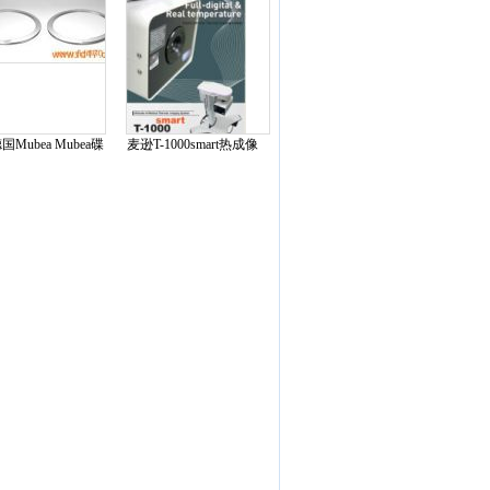
Mubea Mubea碟
麦逊T-1000smart热成像
簧
仪