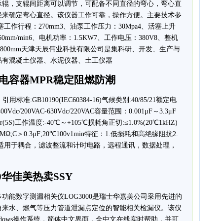
承辊，支辊间距离可以调节，可配备不同直径的弯心，弯心直
径来确定弯心直径。该仪器工作可靠，操作方便。主要技术参
塞工作行程：270mm3、油泵工作压力：30Mpa4、活塞上升
0mm/min6、电机功率：1.5KW7、工作电压：380V8、整机
80x1800mm天津天辰伟业科技有限公司是集科研、开发、生产与
品有混凝土仪器、水泥仪器、土工仪器
电容器MPR稳定阻燃防潮
GB10190(IEC60384-16)气候类别:40/85/21额定电
400Vdc/200VAC-630Vdc/220VAC容量范围：0.001μF～3.3μF
Ur(5S)工作温度:-40℃～+105℃损耗角正切:≤1.0%(20℃1kHZ)
000MΩ;C＞0.3μF;20℃100v1min特征：1.低损耗和高绝缘阻抗2.
：适用于耦合，滤波整流和计时电路，远程通讯，数据处理，
0华佳美热卖SSY
功能数字测漏相关仪LOG3000是瑞士华嘉美公司采用先进的
自来水、燃气等压力管道泄漏点定位的智能相关检漏仪。该仪
dows操作系统，简体中文界面，全中文在线实时帮助，并可