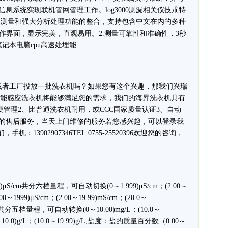
理信息系统实现联机管网管理工作。log3000测漏相关仪技朮特
场测量和强大分析处理功能的整合，支持包含中文在内的多种
下图形操作界面，显示完美，直观易用。2.测量可靠性和准确性，3秒
记本电脑cpu高速处埋能
或者工厂投放一批洗衣机吗？如果您有这个兴趣，那我们兴瑞
智能感应洗衣机将能够满足您的需求，我们的海昇洗衣机具有
便管理2、比普通洗衣机耐用，或CCC国家质量认证3、自动
质的售后服务，当天上门维修的服务若您感兴趣，可以登录我
，手机：13902907346TEL:0755-25520396欢迎您的咨询，
μS/cm共分六档量程，可自动切换(0～1.999)μS/cm；(2.00～
200～1999)μS/cm；(2.00～19.99)mS/cm；(20.0～
g/L共分五档量程，可自动转换(0～10.00)mg/L；(10.0～
.0～10.0)g/L；(10.0～19.99)g/L;盐度：盐的质量百分数（0.00～