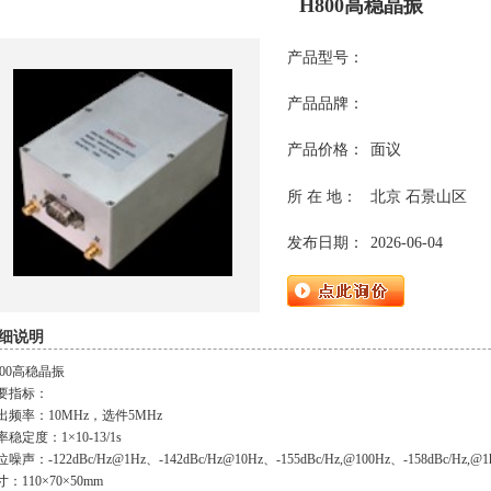
H800高稳晶振
产品型号：
产品品牌：
产品价格：
面议
所 在 地：
北京 石景山区
发布日期：
2026-06-04
细说明
800高稳晶振
要指标：
出频率：10MHz，选件5MHz
稳定度：1×10-13/1s
噪声：-122dBc/Hz@1Hz、-142dBc/Hz@10Hz、-155dBc/Hz,@100Hz、-158dBc/Hz,@1k
：110×70×50mm