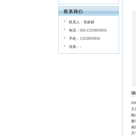
联系我们
联系人：朱娇娇
电话：010-15210935916
手机：15210935916
传真：-
详
H
主
输
频率
相位
尺寸