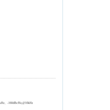
Hz、-160dBc/Hz,@10kHz