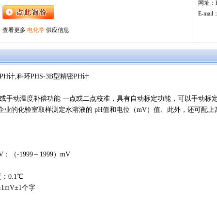
网址：htt
E-mail
查看更多
电化学
供应信息
密PH计,科环PHS-3B型精密PH计
动或手动温度补偿功能 一点或二点校准，具有自动标定功能，可以手动标
企业的化验室取样测定水溶液的 pH值和电位（mV）值、此外，还可配
V：（-1999～1999）mV
：0.1℃
±1mV±1个字