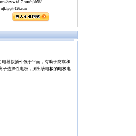
p://www.fd17.com/njkh58/
：njkhyq@126.com
定 电器接插件低于平面，有助于防腐和
上离子选择性电极，测出该电极的电极电