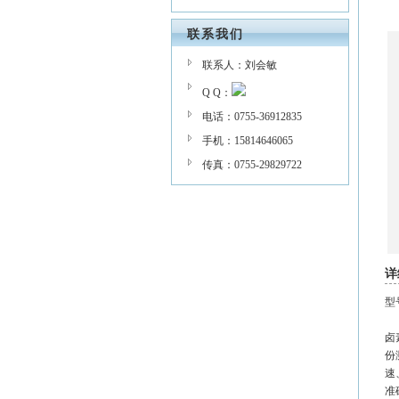
联系我们
联系人：刘会敏
Q Q：
电话：0755-36912835
手机：15814646065
传真：0755-29829722
详
型
卤
份
速
准