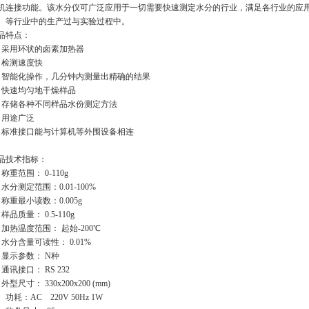
机连接功能。该水分仪可广泛应用于一切需要快速测定水分的行业，满足各行业的应
、等行业中的生产过与实验过程中。
品特点：
、采用环状的卤素加热器
、检测速度快
、智能化操作，几分钟内测量出精确的结果
、快速均匀地干燥样品
、存储各种不同样品水份测定方法
、用途广泛
、标准接口能与计算机等外围设备相连
品技术指标：
、称重范围： 0-110g
、水分测定范围：0.01-100%
、称重最小读数：0.005g
样品质量： 0.5-110g
、加热温度范围： 起始-200℃
、水分含量可读性： 0.01%
、显示参数： N种
、通讯接口： RS 232
外型尺寸： 330x200x200 (mm)
0、功耗：AC 220V 50Hz 1W