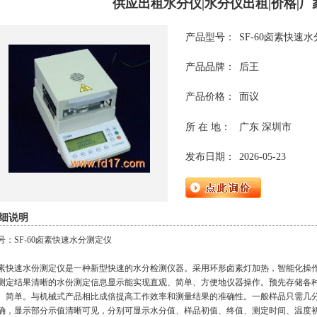
供应出租水分仪|水分仪出租|价格|厂
产品型号：
SF-60卤素快速
产品品牌：
后王
产品价格：
面议
所 在 地：
广东 深圳市
发布日期：
2026-05-23
细说明
号：SF-60卤素快速水分测定仪
素快速水份测定仪是一种新型快速的水分检测仪器。采用环形卤素灯加热，智能化操
测定结果清晰的水份测定信息显示能实现直观、简单、方便地仪器操作。预先存储各
、简单。与机械式产品相比成倍提高工作效率和测量结果的准确性。一般样品只需几
确，显示部分示值清晰可见，分别可显示水分值、样品初值、终值、测定时间、温度