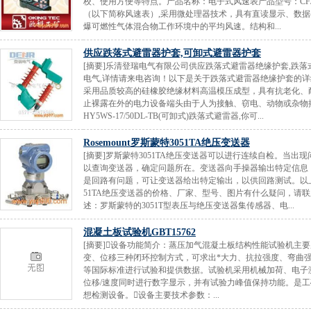
校、使用方便等特点。产品名称：电子式风速表产品型号：CFJD
（以下简称风速表）,采用微处理器技术，具有直读显示、数
爆可燃性气体混合物工作环境中的平均风速。结构和...
供应跌落式避雷器护套,可卸式避雷器护套
[摘要]乐清登瑞电气有限公司供应跌落式避雷器绝缘护套,跌落
电气,详情请来电咨询！以下是关于跌落式避雷器绝缘护套的详
采用品质较高的硅橡胶绝缘材料高温模压成型，具有抗老化、
止裸露在外的电力设备端头由于人为接触、窃电、动物或杂物
HY5WS-17/50DL-TB(可卸式)跌落式避雷器,你可...
Rosemount罗斯蒙特3051TA绝压变送器
[摘要]罗斯蒙特3051TA绝压变送器可以进行连续自检。当
以查询变送器，确定问题所在。变送器向手操器输出特定信息
是回路有问题，可让变送器给出特定输出，以供回路测试。以上是
51TA绝压变送器的价格、厂家、型号、图片有什么疑问，请联
述：罗斯蒙特的3051T型表压与绝压变送器集传感器、电...
混凝土板试验机GBT15762
[摘要]设备功能简介：蒸压加气混凝土板结构性能试验机主
变、位移三种闭环控制方式，可求出*大力、抗拉强度、弯曲强度、
等国际标准进行试验和提供数据。试验机采用机械加荷、电子
位移/速度同时进行数字显示，并有试验力峰值保持功能。是
想检测设备。设备主要技术参数：...