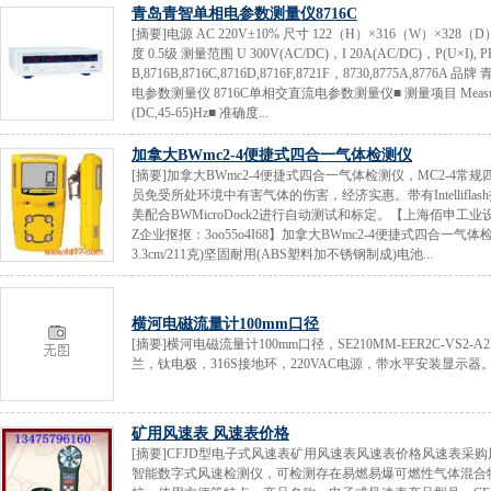
青岛青智单相电参数测量仪8716C
[摘要]电源 AC 220V±10% 尺寸 122（H）×316（W）×328
度 0.5级 测量范围 U 300V(AC/DC)，I 20A(AC/DC)，P(U×I), PF(0.2
B,8716B,8716C,8716D,8716F,8721F，8730,8775A,8776A 品牌 青
电参数测量仪 8716C单相交直流电参数测量仪■ 测量项目 Measurement： U
(DC,45-65)Hz■ 准确度...
加拿大BWmc2-4便捷式四合一气体检测仪
[摘要]加拿大BWmc2-4便捷式四合一气体检测仪，MC2-4
员免受所处环境中有害气体的伤害，经济实惠。带有Intellifl
美配合BWMicroDock2进行自动测试和标定。【上海佰申工业
Z企业抠抠：3oo55o4I68】加拿大BWmc2-4便捷式四合一气
3.3cm/211克)坚固耐用(ABS塑料加不锈钢制成)电池...
横河电磁流量计100mm口径
[摘要]横河电磁流量计100mm口径，SE210MM-EER2C-VS2
兰，钛电极，316S接地环，220VAC电源，带水平安装显示器。
矿用风速表 风速表价格
[摘要]CFJD型电子式风速表矿用风速表风速表价格风速表
智能数字式风速检测仪，可检测存在易燃易爆可燃性气体混合