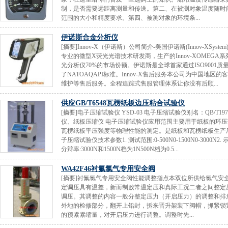
制，是否需要远距离测量和传送。第二、在被测对象温度随时
范围的大小和精度要求。第四、被测对象的环境条...
伊诺斯合金分析仪
[摘要]Innov-X（伊诺斯）公司简介-美国伊诺斯(Innov-X
专业的微型X荧光光谱技术研发商，生产的Innov-XOMEGA
光分析仪70%的市场份额。伊诺斯是全球首家通过ISO900
了NATOAQAPI标准。Innov-X售后服务本公司为中国
维护等售后服务。全程追踪式售服管理体系让你没有后顾...
供应GB/T6548瓦楞纸板边压粘合试验仪
[摘要]电子压缩试验仪 YSD-03 电子压缩试验仪别名：QB/T197
仪、纸板压缩仪 电子压缩试验仪应用范围主要用于纸板的环
瓦楞纸板平压强度等物理性能的测定。是纸板和瓦楞纸板生产
子压缩试验仪技术参数1. 测试范围:0-500N0-1500N0-3000N2
分辩率:3000N和1500N档为1N500N档为0.5...
WA42F46衬氟氯气专用安全阀
[摘要]衬氟氯气专用安全阀性能调整指点本双位所供给氯气
定调压具有温差，新而制败常温定压和真际工况二者之间整定
调压。其调整的内容一般分整定压力（开启压力）的调整和排
外地的检修部分，翻开上铅封，拆来晋升架装下阀帽，抓紧锁
的预紧紧缩量，对开启压力进行调整。调整时先...