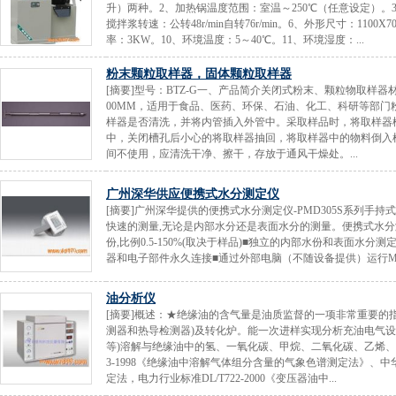
升）两种。2、加热锅温度范围：室温～250℃（任意设定）。3
搅拌浆转速：公转48r/min自转76r/min。6、外形尺寸：1100X
率：3KW。10、环境温度：5～40℃。11、环境湿度：...
粉末颗粒取样器，固体颗粒取样器
[摘要]型号：BTZ-G一、产品简介关闭式粉末、颗粒物取样器材质为：30
00MM，适用于食品、医药、环保、石油、化工、科研等部
样器是否清洗，并将内管插入外管中。采取样品时，将取样器
中，关闭槽孔后小心的将取样器抽回，将取样器中的物料倒入
间不使用，应清洗干净、擦干，存放于通风干燥处。...
广州深华供应便携式水分测定仪
[摘要]广州深华提供的便携式水分测定仪-PMD305S系列
快速的测量,无论是内部水分还是表面水分的测量。便携式水分测定仪-
份,比例0.5-150%(取决于样品)■独立的内部水份和表面水分
器和电子部件永久连接■通过外部电脑（不随设备提供）运行Moistur
油分析仪
[摘要]概述：★绝缘油的含气量是油质监督的一项非常重要的指
测器和热导检测器)及转化炉。能一次进样实现分析充油电气设
等)溶解与绝缘油中的氢、一氧化碳、甲烷、二氧化碳、乙烯、乙
3-1998《绝缘油中溶解气体组分含量的气象色谱测定法》、中华
定法，电力行业标准DL/T722-2000《变压器油中...