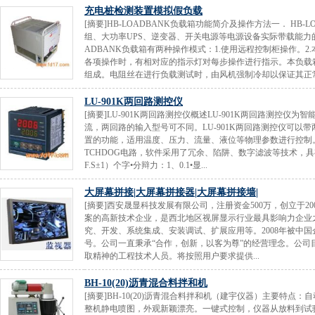
充电桩检测装置模拟假负载
[摘要]HB-LOADBANK负载箱功能简介及操作方法一． HB-
组、大功率UPS、逆变器、开关电源等电源设备实际带载能力的重要
ADBANK负载箱有两种操作模式：1.使用远程控制柜操作。
各项操作时，有相对应的指示灯对每步操作进行指示。本负载
组成。电阻丝在进行负载测试时，由风机强制冷却以保证其正常工
LU-901K两回路测控仪
[摘要]LU-901K两回路测控仪概述LU-901K两回路测控
流，两回路的输入型号可不同。LU-901K两回路测控仪可
置的功能，适用温度、压力、流量、液位等物理参数进行控制。L
TCHDOG电路，软件采用了冗余、陷阱、数字滤波等技术，具
F.S±1）个字•分辩力：1、0.1•显...
大屏幕拼接|大屏幕拼接器|大屏幕拼接墙|
[摘要]西安晟显科技发展有限公司，注册资金500万，创立于
案的高新技术企业，是西北地区视屏显示行业最具影响力企业
究、开发、系统集成、安装调试、扩展应用等。2008年被中国
号。公司一直秉承“合作，创新，以客为尊”的经营理念。公
取精神的工程技术人员。将按照用户要求提供...
BH-10(20)沥青混合料拌和机
[摘要]BH-10(20)沥青混合料拌和机（建宇仪器）主要特
整机静电喷图，外观新颖漂亮。一键式控制，仪器从放料到试验