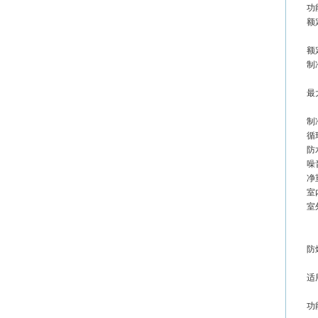
功
额
额
制
最
制冷
循
防
噪音
净重
室
室
防爆
适
功