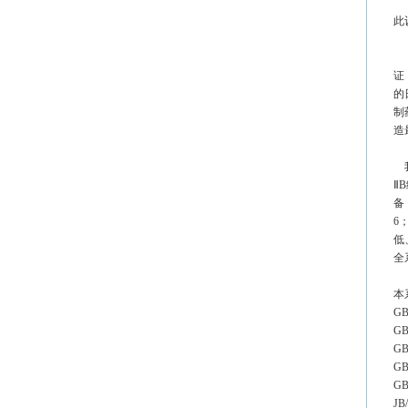
此
英
证
的
制
造
我
Ⅱ
备
6
低
全
本
G
G
G
G
G
J