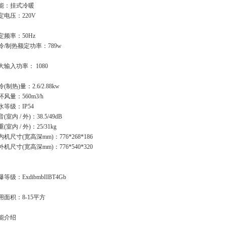
能：挂式冷暖
定电压：220V
定频率：50Hz
冷/制热额定功率：789w
大输入功率： 1080
(制热)量：2.6/2.88kw
环风量：560m3/h
水等级：IP54
(室内 / 外)：38.5/49dB
(室内 / 外)：25/31kg
内机尺寸(宽高深mm)：776*268*186
外机尺寸(宽高深mm)：776*540*320
等级：ExdibmbIIBT4Gb
用面积：8-15平方
能介绍