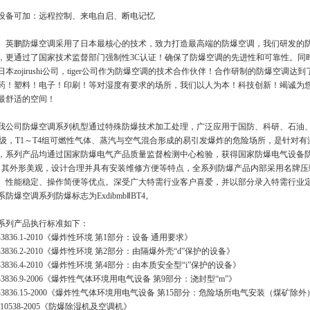
设备可加：远程控制、来电自启、断电记忆
鹏防爆空调采用了日本最核心的技术，致力打造最高端的防爆空调，我们研发的防爆空
，更通过了国家技术监督部门强制性3C认证！确保了防爆空调的先进性和可靠性。同
日本zojirushi公司，tiger公司作为防爆空调的技术合作伙伴！合作研制的防爆空
药！塑料！电子！印刷！等对湿度有要求的场所，我们以人为本！科技创新！竭诚为
最舒适的空间！
公司防爆空调系列机型通过特殊防爆技术加工处理，广泛应用于国防、科研、石油、
B级，T1～T4组可燃性气体、蒸汽与空气混合形成的易引发爆炸的危险场所，是针对
，系列产品均通过国家防爆电气产品质量监督检测中心检验，获得国家防爆电气设备防爆合格证
；其外形美观，设计合理并具有安装维修方便等特点，全系列防爆产品内部采用名牌压
、性能稳定、操作简便等优点。深受广大特需行业客户喜爱，并以部分录入特需行业
系防爆空调系列防爆标志为ExdibmbⅡBT4。
系列产品执行标准如下：
B3836.1-2010《爆炸性环境 第1部分：设备 通用要求》
B3836.2-2010《爆炸性环境 第2部分：由隔爆外壳“d”保护的设备》
B3836.4-2010《爆炸性环境 第4部分：由本质安全型“i”保护的设备》
B3836.9-2006《爆炸性气体环境用电气设备 第9部分：浇封型“m”》
B3836.15-2000《爆炸性气体环境用电气设备 第15部分：危险场所电气安装（煤矿除外
B/10538-2005《防爆除湿机及空调机》