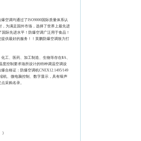
调均通过了ISO9000国际质量体系认
时，为满足国外市场，选择了世界上最先进
调达到了国际先进水平！防爆空调广泛用于食品！
您提供最好的服务！！英鹏防爆空调致力打
化工、医药、加工制造、生物等存在ⅡA、
有温度控制要求场所设计的特种调温空调设
：防爆空调机CNEX12.1495/149
缩机、微电脑控制、数字显示，具有噪声
定点采购名录。
）》