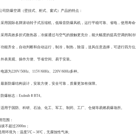
公司防爆空调（壁挂式、柜式、窗式）产品的特点：
、采用国际名牌滚动转子式压缩机，低噪音防爆风机，运行平稳可靠、省电，使用寿命
、采用高效多折式散热器，冷媒通过与空气的接触更充分，能大幅度的提高空调的制冷
、功能齐全，自动判断和自动运行，制冷，制热，除湿，送风任意选择，可进行四方位
、外表美观、操作方便、节省空间、易于安装。
电源为220V/50Hz、115V/60Hz、220V/60Hz多种。
、最新防爆结构设计，安装方便，安全可靠，质量更加有保障。
防爆标志：Exdmib Ⅱ BT4。
、适用于国防、科研、石油、化工、军工、制药、工厂、仓储等易燃易爆场所。
用范围：
.海拔不超过2000m；
.适用环境为：温度5℃～38℃，无腐蚀性气体;