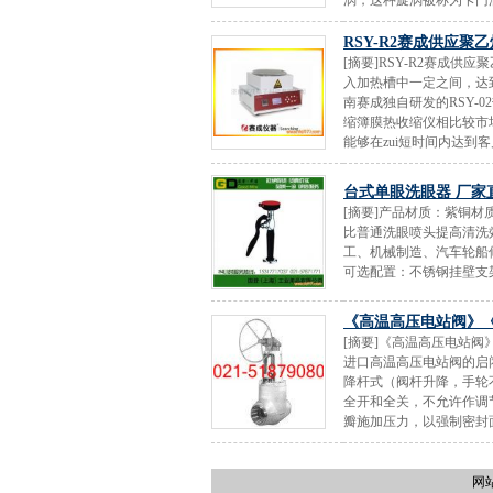
涡，这种旋涡被称为卡门涡
RSY-R2赛成供应
[摘要]RSY-R2赛成
入加热槽中一定之间，达
南赛成独自研发的RSY-02
缩簿膜热收缩仪相比较市场
能够在zui短时间内达到客
台式单眼洗眼器 厂家
[摘要]产品材质：紫铜材质
比普通洗眼喷头提高清洗
工、机械制造、汽车轮船
可选配置：不锈钢挂壁支架。
《高温高压电站阀》
[摘要]《高温高压电站
进口高温高压电站阀的启
降杆式（阀杆升降，手轮
全开和全关，不允许作调
瓣施加压力，以强制密封面
网