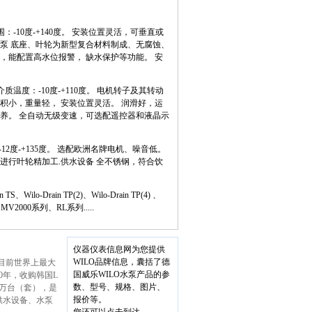
10度-+140度。 安装位置灵活，可垂直或
水泵 底座、叶轮为新型复合材料制成、无腐蚀、
，能配置高水位报警， 缺水保护等功能。 安
度：-10度-+110度。 电机转子及其转动
积小，重量轻， 安装位置灵活。 润滑好，运
保养。 全自动无级变速，可选配遥控器和液晶示
2度-+135度。 选配欧洲名牌电机、噪音低。
进行叶轮精加工.供水设备 全不锈钢，符合饮
、Wilo-Drain TP(2)、Wilo-Drain TP(4) 、
2 、MV2000系列、RL系列.....
仪器仪表信息网为您提供
WILO品牌信息，囊括了德
是目前世界上最大
国威乐WILO水泵产品的参
0年，收购韩国L
数、型号、规格、图片、
多万台（套），是
报价等。
供水设备、水泵