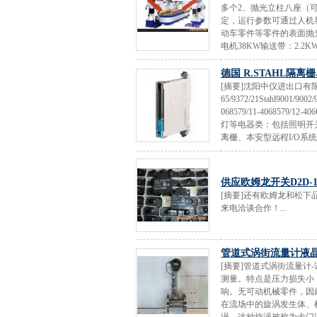
多个2、抛光立柱八座（
定，运行参数可通过人机
动车零件等零件的表面抛光。
电机38KW输送带：2.2KW
德国 R.STAHL隔离栅
[摘要]沈阳中仪进出口有限公
65/9372/21Stahl9001
068579/11-40685
灯等电器类：包括照明开
离栅、本安型远程I/O系统
供应欧姆龙开关D2D-1
[摘要]还有欧姆龙和松
来电洽谈合作！...
管道式涡街流量计液晶
[摘要]管道式涡街流量计
测量。特点是压力损失小
响。无可动机械零件，因
在流场中的旋涡发生体、