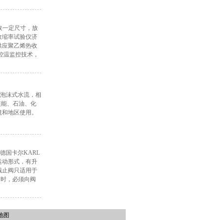
取一定尺寸，放
收缩率试验仪济
成供应聚乙烯热收
D控温监控技术，
柔和泡沫式水流，相
核能、石油、化
境和地区使用。
德国卡尔KARL
运动形式，有升
截止阀只适用于
闭时，必须向阀
地图