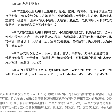
WILO的产品主要有：
WILO管道离心泵 适用于卫生用水、暖通、空调、消防等。 允许介质温度范围：-
水平安装。 节省安装空间，占地很少。 全密闭轴承，免维护，长寿命。排污潜
重量轻、强度高。 泵体和轴为不锈钢，无锈蚀，易清洗。 电机防爆，可拆卸电缆
装灵活，拥有移动和固定两种安装形式。
WILO屏敝管道泵 适用于锅炉配套、小型空调机组配套、换热站配套。 适用介质温
部件均浸泡在介质中，电机无需 冷却风扇。 结构紧凑，水泵和电机一体设计，体
转平稳，静音设计，无噪音，适于室内 安装使用。 静态密封，决无渗漏，无须
屏，节能省电。
WILO 卧式离心泵 适用于供水、暖通、空调、消防等。 允许介质温度范围：-1
带易拆卸装置，便于维修。 选用世界一流机械密封。 可根据用户提供的技术参数
用水标准，耐腐蚀，无污染。
WILO 的主要型号有：Wilo-Opti-Drain TMW、Wilo-Opti-Drain TM、Wilo-Drain TS
Wilo-Drain TP 40S、Wilo-Economy-MHI、Wilo-Multivert-MVI、MVI16和MVI3
水泵威乐泵业集团股份公司（WILOAG）创建于1872年，总部设在德国的多特蒙德市，
产厂家。近几年来，威乐立足于建筑领域用泵优势的同时又开拓了工业市场领域。200
购德国EMU公司。目前在世界各地拥有6个生产基地和54个子公司。年生产水泵达七百
主要产品包括：工业及建筑用循环水泵、供水泵、消防泵、深井泵及污水泵、全自动