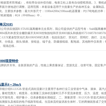
可根据需求而增减），布轮带自动补偿功能，每座立柱上装有自动喷蜡系统。3、整机由
界面方便地进行调整。适用范围：本套设备适用于大批量生产的各种五金、金属制品
主要技术参数：最大外形尺寸：1100ⅹ4200ⅹ2100mm机器重量：约17吨电机功率：
耗材规格：Φ24（中609mm）中...
单元9185
司供应德国R.STAHL隔离栅单元全系列，我公司提供的产品型号有：Stahl隔离栅单元918
/9002/9004系列本质安全栅防爆开关8030控制按钮和开关8003插头和插座8575/168578/168570/11-
79/12-406C-LUX紧凑型荧光灯具6100/6500灯具类：包括应急灯、荧光灯、照明灯、路灯
关、分线盒、插头/插座、按钮盒、端子盒、防爆接线箱、配电箱、其他附件仪表类：
、现场总线...
000现货特价
下品牌的开关等。全新原装的产品，性能上乘质量保证，货源充足，信誉可靠。固定客
显示4～20mA
-详细介绍H-LUGB-管道式涡街流量计主要用于各种行业工业管道中气体、液体、蒸
，量程范围大，精度高，在测量工况体积流量时几乎不受流体密度、压力、温度、粘
此可靠性高，维护量小，仪表参数能长期稳定。二、测量原理：H-LUGB-管道式涡街
检测探头及相应的电子线路等组成。当流体流经旋涡发生体时，它的两侧就形成了交