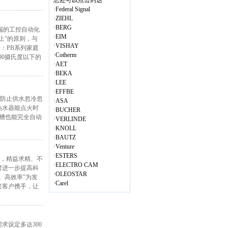
您还可以点击到达
·
Federal Signal
·
ZIEHL
·
BERG
端的工控自动化
·
EIM
上”的原则，与
·
VISHAY
：PB系列家庭
·
Cotherm
用于90摄氏度以下的
·
AET
·
BEKA
·
LEE
·
EFFBE
，防止供水忽冷忽
·
ASA
热水器能点火时
·
BUCHER
槽也能完全自动
·
VERLINDE
·
KNOLL
·
BAUTZ
·
Venture
·
ESTERS
力，精益求精、不
·
ELECTRO CAM
对进一步提高科
·
OLEOSTAR
、高效率”为发
·
Carel
老客户携手，让
求设定多达300