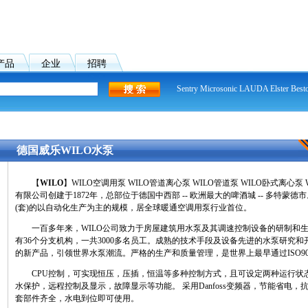
产品
企业
招聘
Sentry
Microsonic
LAUDA
Elster
Besto
德国威乐WILO水泵
【
WILO
】WILO空调用泵 WILO管道离心泵 WILO管道泵 WILO卧式离心泵 
有限公司创建于1872年，总部位于德国中西部 -- 欧洲最大的啤酒城 -- 多特蒙
(套)的以自动化生产为主的规模，居全球暖通空调用泵行业首位。
一百多年来，WILO公司致力于房屋建筑用水泵及其调速控制设备的研制和生
有36个分支机构，一共3000多名员工。成熟的技术手段及设备先进的水泵研究
的新产品，引领世界水泵潮流。严格的生产和质量管理，是世界上最早通过ISO9
CPU控制，可实现恒压，压插，恒温等多种控制方式，且可设定两种运行状态
水保护，远程控制及显示，故障显示等功能。 采用Danfoss变频器，节能省电
套部件齐全，水电到位即可使用。