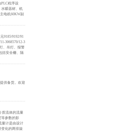
PLC程序设
、水暧器材、机
主电机60KW副
5/9192/91
3068570/12-3
、泛光灯、吊灯、报警
包括安全栅、隔
户提供备货。欢迎
汽介质流体的流量
度等参数的影
流量计是由设计
替变化的两排旋