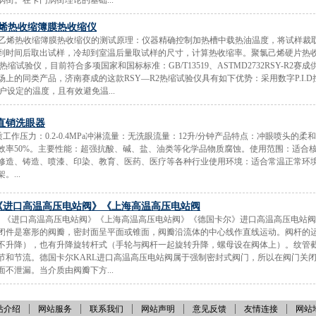
街。在卡门涡街理论的基础...
聚乙烯热收缩簿膜热收缩仪
供应聚乙烯热收缩簿膜热收缩仪的测试原理：仪器精确控制加热槽中载热油温度，将试样裁
到时间后取出试样，冷却到室温后量取试样的尺寸，计算热收缩率。聚氯己烯硬片热
热缩试验仪，目前符合多项国家和国标标准：GB/T13519、ASTMD2732RSY-R2赛
上的同类产品，济南赛成的这款RSY—R2热缩试验仪具有如下优势：采用数字P.I.
户设定的温度，且有效避免温...
直销洗眼器
工作压力：0.2-0.4MPa冲淋流量：无洗眼流量：12升/分钟产品特点：冲眼喷头的
效率50%。主要性能：超强抗酸、碱、盐、油类等化学品物质腐蚀。使用范围：适合
修造、铸造、喷漆、印染、教育、医药、医疗等各种行业使用环境：适合常温正常环
...
《进口高温高压电站阀》《上海高温高压电站阀
阀》《进口高温高压电站阀》《上海高温高压电站阀》《德国卡尔》进口高温高压电站阀
闭件是塞形的阀瓣，密封面呈平面或锥面，阀瓣沿流体的中心线作直线运动。阀杆的
不升降），也有升降旋转杆式（手轮与阀杆一起旋转升降，螺母设在阀体上）。纹管
节和节流。德国卡尔KARL进口高温高压电站阀属于强制密封式阀门，所以在阀门关
不泄漏。当介质由阀瓣下方...
站介绍
网站服务
联系我们
网站声明
意见反馈
友情连接
网站