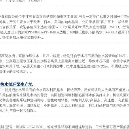
1.冷水增压泵（PB系列）...
化设备有限公司位于江苏省南京市栖霞区华电路工业园1号是一家专门从事各种国外中高
贸易，产品主要来自于欧洲、日本、美国的知名品牌。公司秉承着“客户至上，诚信至
合作关系，欢迎各位前来选购!德国WILO水泵威乐PB系列家庭增压泵（WILO）型号
0摄氏度以下的热水PB-089EA/PB-169EA适用于100摄氏度以下的热水PB-400EA适
：热水器加压用/水族馆循环...
不用高架水槽，直接加压供水，且压力稳定，特别适合于水压不足的热水器管道的加压
水。公寓最上层水压不足的加压公寓最上层距离水槽过近，导致水压不足，水量小或
给水可用于地下或露天水位小于8米的浅井，把水直接送至住宅的水龙头。不需经过水
住宅的全楼供水。...
lo热水循环泵生产地
的讲：就是把热水管里面的冷水再次利用起来，拒绝浪费。所有柯坦利人为此而不懈努
和最佳的服务来满足市场的需要，共同创造柯坦利预热循环水的美好未来。柯坦利面
化和完善服务系统和营销网络，密集终端销售。柯坦利人以“高起点、高速度、高质量
未来，温馨和谐，团结互助，不断创新，互惠互利的原则，柯坦利品牌愿与国内外新
坦利与您一起共创辉...
牌/型号：深圳KL-PG-H8001、输送带作环形不间断连续运转，工件数量可视产量的需