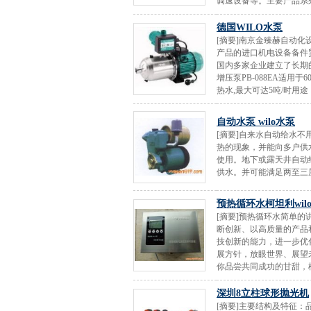
调速设备等。主要产品系列：
德国WILO水泵
[摘要]南京金臻赫自动
产品的进口机电设备备件
国内多家企业建立了长期的
增压泵PB-088EA适用于6
热水,最大可达5吨/时用途
自动水泵 wilo水泵
[摘要]自来水自动给水
热的现象，并能向多户供
使用。地下或露天井自动
供水。并可能满足两至三层
预热循环水柯坦利wi
[摘要]预热循环水简单
断创新、以高质量的产品
技创新的能力，进一步优
展方针，放眼世界、展望
你品尝共同成功的甘甜，柯
深圳8立柱球形抛光机
[摘要]主要结构及特征：品