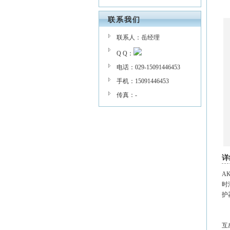
联系我们
联系人：岳经理
Q Q：
电话：029-15091446453
手机：15091446453
传真：-
详
A
时
护
当
互