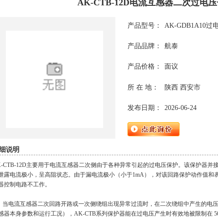
AK-CTB-12D电流互感器二次过电
产品型号：
AK-GDB1A10
产品品牌：
航泰
产品价格：
面议
所 在 地：
陕西 西安市
发布日期：
2026-06-24
细说明
K-CTB-12D主要用于电流互感器二次侧由于各种异常引起的过电压保护。该保护器
泄露电流极小，呈高阻状态。由于漏电流极小（小于1mA），对该回路保护动作值和
器控制电路不工作。
电流互感器二次回路开路或一次侧绕组出现异常过流时，在二次绕组中产生的电压
感器本身参数和运行工况），AK-CTB系列保护器能在过电压产生时有效地被限制在 5